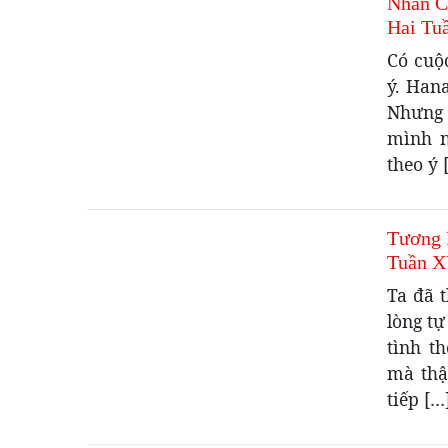
Nhân C
Hai Tu
Có cuộ
ý. Hana
Nhưng 
mình n
theo ý 
Tương 
Tuần X
Ta đã t
lòng tự
tình t
mà thậ
tiếp […