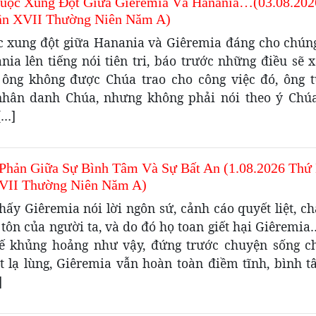
uộc Xung Đột Giữa Giêrêmia Và Hanania…(03.08.202
ần XVII Thường Niên Năm A)
c xung đột giữa Hanania và Giêremia đáng cho chúng
nia lên tiếng nói tiên tri, báo trước những điều sẽ 
ông không được Chúa trao cho công việc đó, ông 
hân danh Chúa, nhưng không phải nói theo ý Chú
[…]
Phản Giữa Sự Bình Tâm Và Sự Bất An (1.08.2026 Thứ
VII Thường Niên Năm A)
hấy Giêremia nói lời ngôn sứ, cảnh cáo quyết liệt, 
 tôn của người ta, và do đó họ toan giết hại Giêremi
hế khủng hoảng như vậy, đứng trước chuyện sống ch
t lạ lùng, Giêremia vẫn hoàn toàn điềm tĩnh, bình t
]