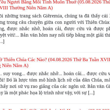
Yêu Ngươi Bằng Mối Tình Muôn Thuở (05.08.2026 Th
VIII Thường Niên Năm A)
õi những trang sách Giêremia, chúng ta đã thấy cái l
ng trong câu chuyện giữa con người với Thiên Chúa: 
ng, được nhắc nhở, hoán cải, được cứu và được p
yệt vời!… Bản văn hôm nay nối tiếp bằng một giải th
[…]
ờ Thiên Chúa Các Nào? (04.08.2026 Thứ Ba Tuần XVI
 Niên Năm A)
i… suy vong… được nhắc nhở… hoán cải… được cứu 
ồi! Đó là lược tóm mô hình lịch sử của dân Chúa, m
 thấy nơi sứ vụ rao giảng của các ngôn sứ. Bản văn G
 là một phác họa lộ trình như vậy, với sự […]