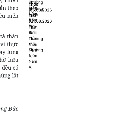
gắn theo
yêu mến
 tà thần
 vì thực
uay lưng
thờ hữu
… đều có
húng lật
ông Đức