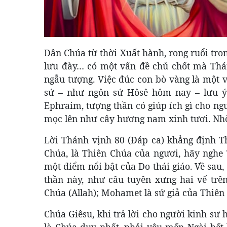
Dân Chúa từ thời Xuất hành, rong ruổi tro
lưu đày… có một vấn đề chủ chốt mà Thán
ngẫu tượng. Việc đúc con bò vàng là một
sứ – như ngôn sứ Hôsê hôm nay – lưu ý
Ephraim,
tượng thần có giúp ích gì cho ng
mọc lên như cây hương nam xinh tươi. Nhờ
Lời Thánh vịnh 80 (Đáp ca) khẳng định Th
Chúa, là Thiên Chúa của ngươi, hãy nghe T
một điểm nổi bật của Do thái giáo. Về sau
thần này, như câu tuyên xưng hai vế trê
Chúa (Allah); Mohamet là sứ giả của Thiên
Chúa Giêsu, khi trả lời cho người kinh sư
là Chúa duy nhất, phải yêu mến Ngài hết 