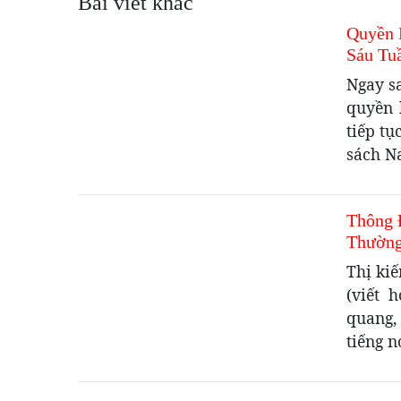
Bài viết khác
Quyền 
Sáu Tu
Ngay s
quyền 
tiếp tụ
sách N
Thông 
Thường
Thị ki
(viết 
quang,
tiếng n