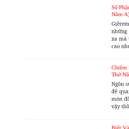
Số Phậ
Năm A
Giêrem
những 
xa mà 
cao như
Chiêm 
Thứ Nă
Ngôn s
để qua
món đồ
vậy th
Biết V