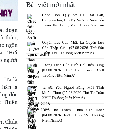
Bài viết mới nhất
Chào Đón Qúy Sơ Từ Thái Lan,
Camphuchia, Hoa Kỳ Và Việt Nam Đến
Thăm Hội Dòng Mến Thánh Giá Tân
iai đoạn
Lập
à thần,
Quyền Lực Cao Nhất Là Quyền Lực
ác ngôn
Của Thập Giá (07.08.2026 Thứ Sáu
a: “Hỡi
Tuần XVIII Thường Niên Năm A)
ho ngươi
Thông Điệp Của Biến Cố Hiển Dung
(03.08.2026 Thứ Hai Tuần XVII
Thường Niên Năm A)
 “Ta là
thần là
Ta Đã Yêu Ngươi Bằng Mối Tình
Muôn Thuở (05.08.2026 Thứ Tư Tuần
tảng độc
XVIII Thường Niên Năm A)
i Thiên
Tôn Thờ Thiên Chúa Các Nào?
(04.08.2026 Thứ Ba Tuần XVII Thường
Niên Năm A)
iên Chúa
, Thiên