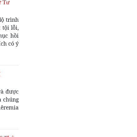
ứ Tư
ộ trình
tội lỗi,
hục hồi
ích có ý
I
và được
à chúng
iêremia