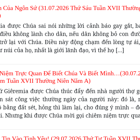
n Của Ngôn Sứ (31.07.2026 Thứ Sáu Tuần XVII Thườn
)
ia được Chúa sai nói những lời cảnh báo gay gắt, 
điều không lành cho dân, nếu dân không bỏ con đư
trở lại với Chúa. Điều này động chạm đến lòng tự ái,
 núi của họ, nhất là giới lãnh đạo, vì thế họ […]
Niệm Trực Quan Để Biết Chúa Và Biết Mình…(30.07.
m Tuần XVII Thường Niên Năm A)
ứ Giêremia được Chúa thúc đẩy đến nhà người thợ g
n sát công việc thường ngày của người này: đó là, 
 bằng đất sét, hỏng thì làm lại, cho đúng ý mình – đ
ôi. Nhưng khi được Chúa mời gọi chiêm niệm trực qu
à Tin Vào Tình Yêu! (29.07.2026 Thứ Tư Tuần XVII T