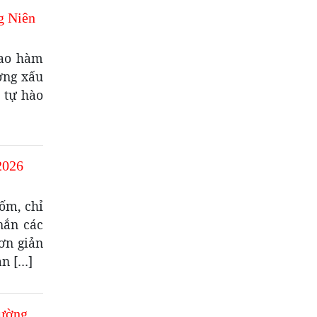
g Niên
bao hàm
ờng xấu
 tự hào
2026
ốm, chỉ
nắn các
ơn giản
an […]
hường