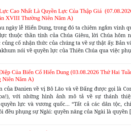
Lực Cao Nhất Là Quyền Lực Của Thập Giá (07.08.202
ần XVIII Thường Niên Năm A)
au ngày lễ Hiển Dung, trong đó ta chiêm ngắm vinh q
lực thuộc thần tính của Chúa Giêsu, lời Chúa hôm 
c củng cố nhận thức của chúng ta về sự thật ấy. Bản v
akhum nói về quyền lực của Thiên Chúa qua việc phụ
Điệp Của Biến Cố Hiển Dung (03.08.2026 Thứ Hai Tuầ
 Niên Năm A)
ến của Đanien về vị Bô Lão và về Đấng được gọi là Co
hoa!), với những hình ảnh mô tả về sự thánh thiệ
 quyền lực và vương quốc… “Tất cả các dân tộc, chi
ói đều phụng sự Ngài: quyền năng của Ngài là quyền 