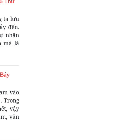
6 Thứ
 ta lưu
xảy đến.
tự nhận
a mà là
 Bảy
chạm vào
a… Trong
ết, vậy
âm, vẫn