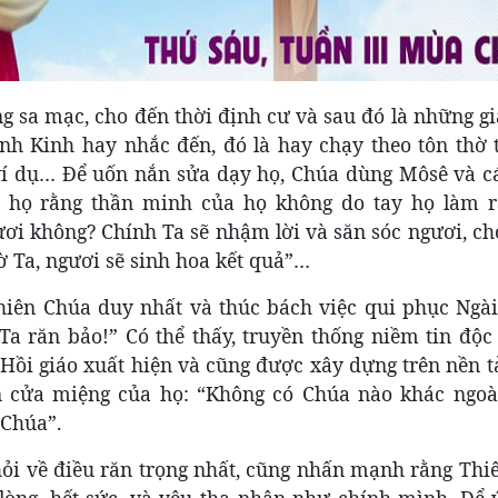
ng sa mạc, cho đến thời định cư và sau đó là những g
h Kinh hay nhắc đến, đó là hay chạy theo tôn thờ t
 ví dụ… Để uốn nắn sửa dạy họ, Chúa dùng Môsê và c
 họ rằng thần minh của họ không do tay họ làm r
ươi không? Chính Ta sẽ nhậm lời và săn sóc ngươi, c
 Ta, ngươi sẽ sinh hoa kết quả”…
iên Chúa duy nhất và thúc bách việc qui phục Ngài:
a răn bảo!” Có thể thấy, truyền thống niềm tin độc 
, Hồi giáo xuất hiện và cũng được xây dựng trên nền 
n cửa miệng của họ: “Không có Chúa nào khác ngoà
 Chúa”.
 hỏi về điều răn trọng nhất, cũng nhấn mạnh rằng Th
lòng, hết sức, và yêu tha nhân như chính mình. Để ý