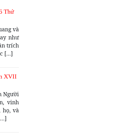
6 Thứ
uang và
nay như
ăn trích
c […]
n XVII
n Người
n, vinh
 họ, và
[…]