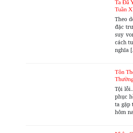
Ta Đã 
Tuần X
Theo d
đặc trư
suy vo
cách tu
nghĩa 
Tôn Th
Thường
Tội lỗ
phục h
ta gặp
hôm nay