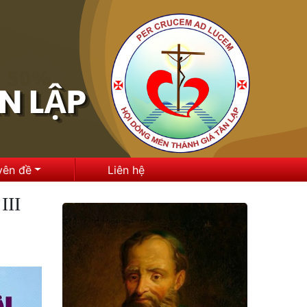
yên đề
Liên hệ
III