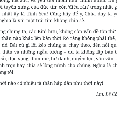
i tuyên xưng, của đức tin; còn ‘điều răn’ trọng nhất 
c nhất ấy là Tình Yêu! Cũng hãy để ý, Chúa dạy ta 
 nghĩa là với một trái tim không chia sẻ.
ng chúng ta, các Kitô hữu, không còn vấn đề tôn thờ
 thần nào khác lên bàn thờ! Rõ ràng không phải thế,
u đó. Bất cứ gì lôi kéo chúng ta chạy theo, đến nỗi q
tà thần và những ngẫu tượng – dù ta không lập bàn 
a cải, dục vọng, đam mê, hư danh, quyền lực, vân vân
ành trọn hay chia sẻ lòng mình cho chúng. Nghĩa là c
ng tôi!
thời nào có nhiều tà thần hấp dẫn như thời này!
Lm. Lê C