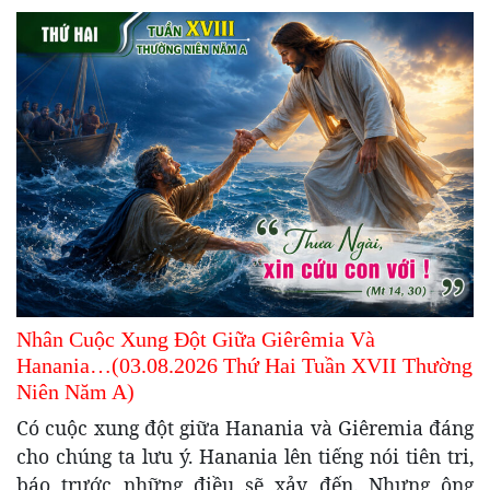
Nhân Cuộc Xung Đột Giữa Giêrêmia Và
Hanania…(03.08.2026 Thứ Hai Tuần XVII Thường
Niên Năm A)
Có cuộc xung đột giữa Hanania và Giêremia đáng
cho chúng ta lưu ý. Hanania lên tiếng nói tiên tri,
báo trước những điều sẽ xảy đến. Nhưng ông