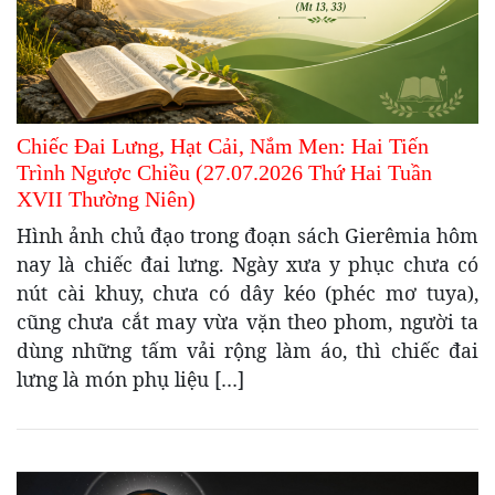
Chiếc Đai Lưng, Hạt Cải, Nắm Men: Hai Tiến
Trình Ngược Chiều (27.07.2026 Thứ Hai Tuần
XVII Thường Niên)
Hình ảnh chủ đạo trong đoạn sách Gierêmia hôm
nay là chiếc đai lưng. Ngày xưa y phục chưa có
nút cài khuy, chưa có dây kéo (phéc mơ tuya),
cũng chưa cắt may vừa vặn theo phom, người ta
dùng những tấm vải rộng làm áo, thì chiếc đai
lưng là món phụ liệu […]