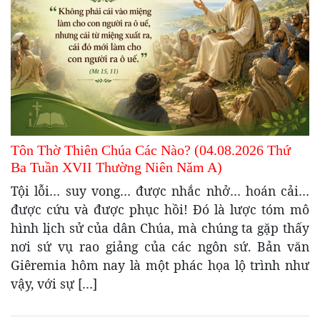
Tôn Thờ Thiên Chúa Các Nào? (04.08.2026 Thứ
Ba Tuần XVII Thường Niên Năm A)
Tội lỗi… suy vong… được nhắc nhở… hoán cải…
được cứu và được phục hồi! Đó là lược tóm mô
hình lịch sử của dân Chúa, mà chúng ta gặp thấy
nơi sứ vụ rao giảng của các ngôn sứ. Bản văn
Giêremia hôm nay là một phác họa lộ trình như
vậy, với sự […]