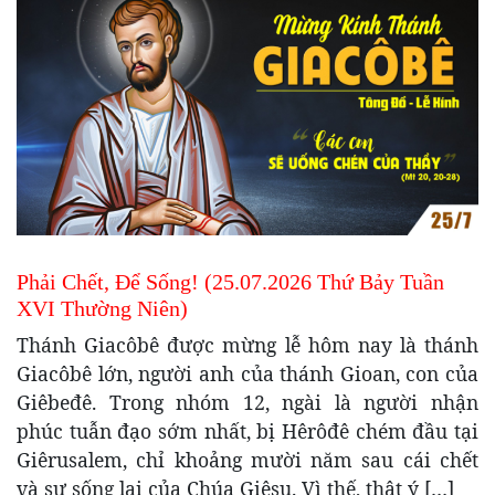
Phải Chết, Để Sống! (25.07.2026 Thứ Bảy Tuần
XVI Thường Niên)
Thánh Giacôbê được mừng lễ hôm nay là thánh
Giacôbê lớn, người anh của thánh Gioan, con của
Giêbeđê. Trong nhóm 12, ngài là người nhận
phúc tuẫn đạo sớm nhất, bị Hêrôđê chém đầu tại
Giêrusalem, chỉ khoảng mười năm sau cái chết
và sự sống lại của Chúa Giêsu. Vì thế, thật ý […]