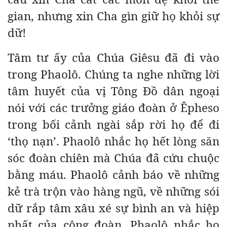
gian, nhưng xin Cha gìn giữ họ khỏi sự
dữ!
Tâm tư ấy của Chúa Giêsu đã đi vào
trong Phaolô. Chúng ta nghe những lời
tâm huyết của vị Tông Đồ dân ngoại
nói với các trưởng giáo đoàn ở Êpheso
trong bối cảnh ngài sắp rời họ để đi
‘thọ nạn’. Phaolô nhắc họ hết lòng săn
sóc đoàn chiên mà Chúa đã cứu chuộc
bằng máu. Phaolô cảnh báo về những
kẻ trà trộn vào hàng ngũ, về những sói
dữ rắp tâm xâu xé sự bình an và hiệp
nhất của cộng đoàn. Phaolô nhắc họ