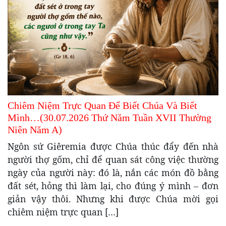
Chiêm Niệm Trực Quan Để Biết Chúa Và Biết
Mình…(30.07.2026 Thứ Năm Tuần XVII Thường
Niên Năm A)
Ngôn sứ Giêremia được Chúa thúc đẩy đến nhà
người thợ gốm, chỉ để quan sát công việc thường
ngày của người này: đó là, nắn các món đồ bằng
đất sét, hỏng thì làm lại, cho đúng ý mình – đơn
giản vậy thôi. Nhưng khi được Chúa mời gọi
chiêm niệm trực quan […]