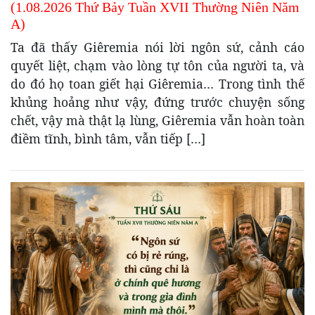
(1.08.2026 Thứ Bảy Tuần XVII Thường Niên Năm
A)
Ta đã thấy Giêremia nói lời ngôn sứ, cảnh cáo
quyết liệt, chạm vào lòng tự tôn của người ta, và
do đó họ toan giết hại Giêremia… Trong tình thế
khủng hoảng như vậy, đứng trước chuyện sống
chết, vậy mà thật lạ lùng, Giêremia vẫn hoàn toàn
điềm tĩnh, bình tâm, vẫn tiếp […]