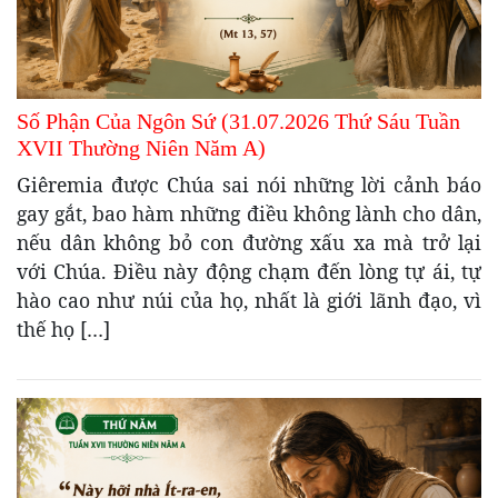
Số Phận Của Ngôn Sứ (31.07.2026 Thứ Sáu Tuần
XVII Thường Niên Năm A)
Giêremia được Chúa sai nói những lời cảnh báo
gay gắt, bao hàm những điều không lành cho dân,
nếu dân không bỏ con đường xấu xa mà trở lại
với Chúa. Điều này động chạm đến lòng tự ái, tự
hào cao như núi của họ, nhất là giới lãnh đạo, vì
thế họ […]