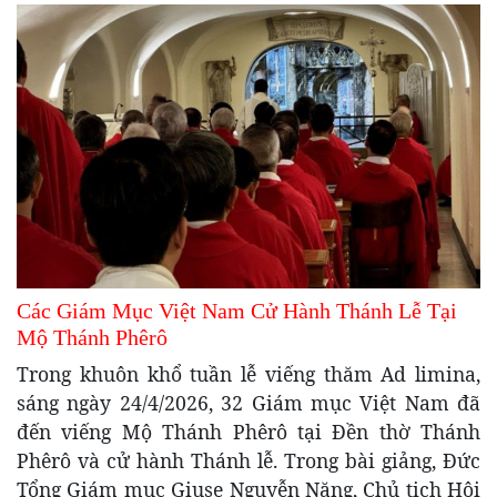
Các Giám Mục Việt Nam Cử Hành Thánh Lễ Tại
Mộ Thánh Phêrô
Trong khuôn khổ tuần lễ viếng thăm Ad limina,
sáng ngày 24/4/2026, 32 Giám mục Việt Nam đã
đến viếng Mộ Thánh Phêrô tại Đền thờ Thánh
Phêrô và cử hành Thánh lễ. Trong bài giảng, Đức
Tổng Giám mục Giuse Nguyễn Năng, Chủ tịch Hội