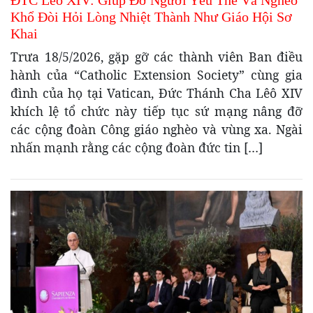
ĐTC Lêô XIV: Giúp Đỡ Người Yếu Thế Và Nghèo
Khổ Đòi Hỏi Lòng Nhiệt Thành Như Giáo Hội Sơ
Khai
Trưa 18/5/2026, gặp gỡ các thành viên Ban điều
hành của “Catholic Extension Society” cùng gia
đình của họ tại Vatican, Đức Thánh Cha Lêô XIV
khích lệ tổ chức này tiếp tục sứ mạng nâng đỡ
các cộng đoàn Công giáo nghèo và vùng xa. Ngài
nhấn mạnh rằng các cộng đoàn đức tin […]