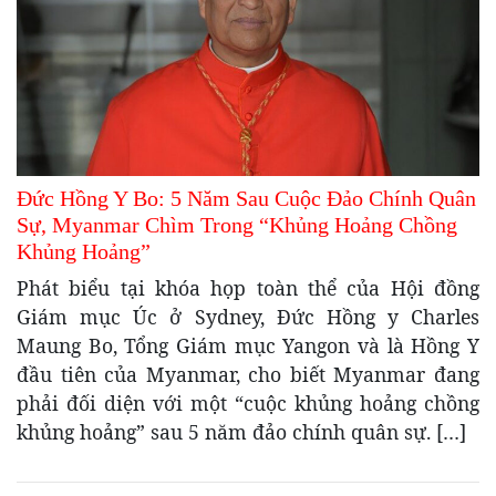
Đức Hồng Y Bo: 5 Năm Sau Cuộc Đảo Chính Quân
Sự, Myanmar Chìm Trong “Khủng Hoảng Chồng
Khủng Hoảng”
Phát biểu tại khóa họp toàn thể của Hội đồng
Giám mục Úc ở Sydney, Đức Hồng y Charles
Maung Bo, Tổng Giám mục Yangon và là Hồng Y
đầu tiên của Myanmar, cho biết Myanmar đang
phải đối diện với một “cuộc khủng hoảng chồng
khủng hoảng” sau 5 năm đảo chính quân sự. […]