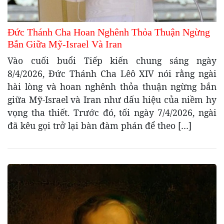
Đức Thánh Cha Hoan Nghênh Thỏa Thuận Ngừng
Bắn Giữa Mỹ-Israel Và Iran
Vào cuối buổi Tiếp kiến chung sáng ngày
8/4/2026, Đức Thánh Cha Lêô XIV nói rằng ngài
hài lòng và hoan nghênh thỏa thuận ngừng bắn
giữa Mỹ-Israel và Iran như dấu hiệu của niềm hy
vọng tha thiết. Trước đó, tối ngày 7/4/2026, ngài
đã kêu gọi trở lại bàn đàm phán để theo […]