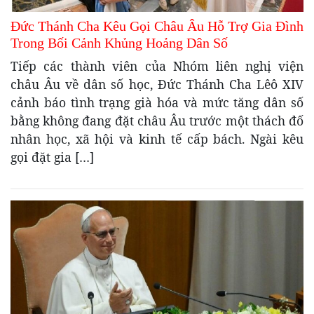
Đức Thánh Cha Kêu Gọi Châu Âu Hỗ Trợ Gia Đình
Trong Bối Cảnh Khủng Hoảng Dân Số
Tiếp các thành viên của Nhóm liên nghị viện
châu Âu về dân số học, Đức Thánh Cha Lêô XIV
cảnh báo tình trạng già hóa và mức tăng dân số
bằng không đang đặt châu Âu trước một thách đố
nhân học, xã hội và kinh tế cấp bách. Ngài kêu
gọi đặt gia […]