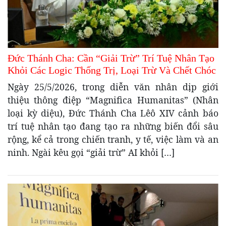
Đức Thánh Cha: Cần “Giải Trừ” Trí Tuệ Nhân Tạo
Khỏi Các Logic Thống Trị, Loại Trừ Và Chết Chóc
Ngày 25/5/2026, trong diễn văn nhân dịp giới
thiệu thông điệp “Magnifica Humanitas” (Nhân
loại kỳ diệu), Đức Thánh Cha Lêô XIV cảnh báo
trí tuệ nhân tạo đang tạo ra những biến đổi sâu
rộng, kể cả trong chiến tranh, y tế, việc làm và an
ninh. Ngài kêu gọi “giải trừ” AI khỏi […]