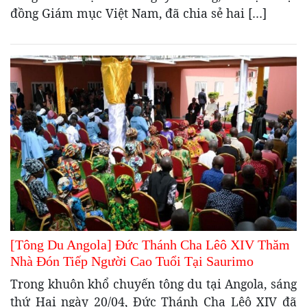
đồng Giám mục Việt Nam, đã chia sẻ hai […]
[Tông Du Angola] Đức Thánh Cha Lêô XIV Thăm
Nhà Đón Tiếp Người Cao Tuổi Tại Saurimo
Trong khuôn khổ chuyến tông du tại Angola, sáng
thứ Hai ngày 20/04, Đức Thánh Cha Lêô XIV đã