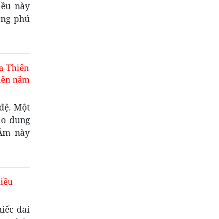
iều này
ong phú
a Thiên
iên năm
đệ. Một
ao dung
 Âm này
iều
iếc đai