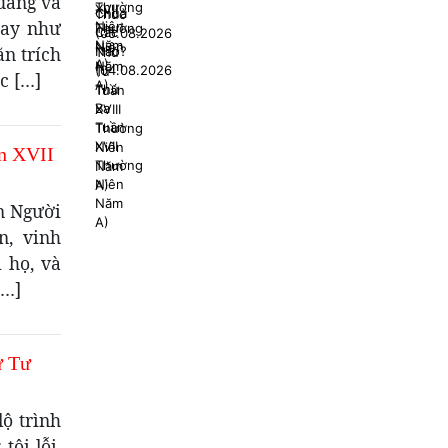
uang và
nay như
ăn trích
c […]
n XVII
n Người
n, vinh
 họ, và
[…]
ứ Tư
ộ trình
tội lỗi,