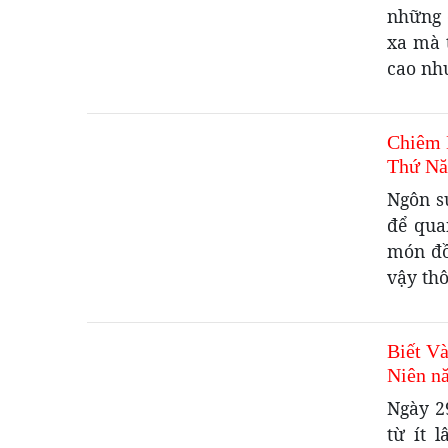
những 
xa mà 
cao như
Chiêm 
Thứ Nă
Ngôn s
để qua
món đồ
vậy th
Biết V
Niên n
Ngày 2
từ ít 