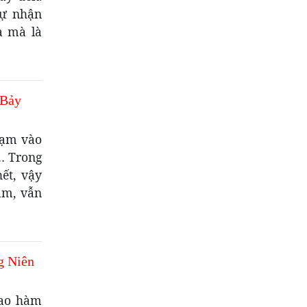
tự nhận
a mà là
 Bảy
chạm vào
a… Trong
ết, vậy
âm, vẫn
g Niên
bao hàm