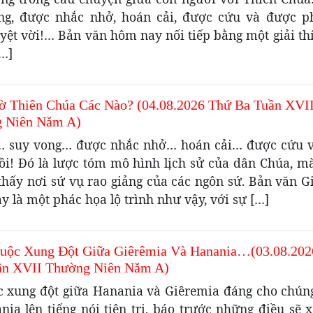
ng, được nhắc nhở, hoán cải, được cứu và được p
yệt vời!… Bản văn hôm nay nối tiếp bằng một giải th
[…]
ờ Thiên Chúa Các Nào? (04.08.2026 Thứ Ba Tuần XVI
 Niên Năm A)
i… suy vong… được nhắc nhở… hoán cải… được cứu 
ồi! Đó là lược tóm mô hình lịch sử của dân Chúa, m
 thấy nơi sứ vụ rao giảng của các ngôn sứ. Bản văn G
 là một phác họa lộ trình như vậy, với sự […]
uộc Xung Đột Giữa Giêrêmia Và Hanania…(03.08.202
ần XVII Thường Niên Năm A)
c xung đột giữa Hanania và Giêremia đáng cho chúng
nia lên tiếng nói tiên tri, báo trước những điều sẽ 