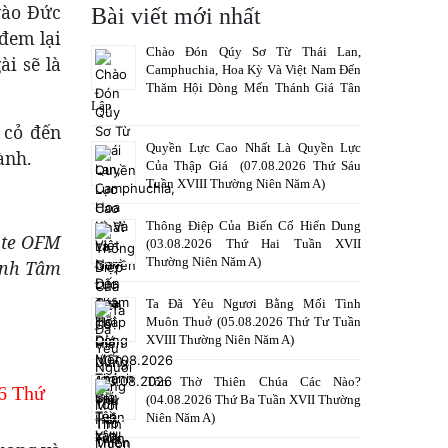
vào Đức
Bài viết mới nhất
đem lại
Chào Đón Qúy Sơ Từ Thái Lan,
ài sẽ là
Camphuchia, Hoa Kỳ Và Việt Nam Đến
Thăm Hội Dòng Mến Thánh Giá Tân
Lập
 cỏ đến
Quyền Lực Cao Nhất Là Quyền Lực
ành.
Của Thập Giá (07.08.2026 Thứ Sáu
Tuần XVIII Thường Niên Năm A)
Thông Điệp Của Biến Cố Hiển Dung
nte OFM
(03.08.2026 Thứ Hai Tuần XVII
Thường Niên Năm A)
ỳnh Tâm
Ta Đã Yêu Ngươi Bằng Mối Tình
Muôn Thuở (05.08.2026 Thứ Tư Tuần
XVIII Thường Niên Năm A)
Tôn Thờ Thiên Chúa Các Nào?
6 Thứ
(04.08.2026 Thứ Ba Tuần XVII Thường
Niên Năm A)