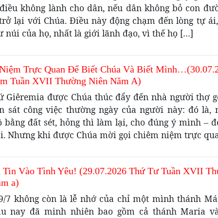
điều không lành cho dân, nếu dân không bỏ con đư
trở lại với Chúa. Điều này động chạm đến lòng tự ái,
 núi của họ, nhất là giới lãnh đạo, vì thế họ […]
Niệm Trực Quan Để Biết Chúa Và Biết Mình…(30.07.
m Tuần XVII Thường Niên Năm A)
ứ Giêremia được Chúa thúc đẩy đến nhà người thợ g
n sát công việc thường ngày của người này: đó là, 
 bằng đất sét, hỏng thì làm lại, cho đúng ý mình – đ
ôi. Nhưng khi được Chúa mời gọi chiêm niệm trực qu
à Tin Vào Tình Yêu! (29.07.2026 Thứ Tư Tuần XVII T
ăm a)
9/7 không còn là lễ nhớ của chỉ một mình thánh Má
lâu nay đã minh nhiên bao gồm cả thánh Maria v