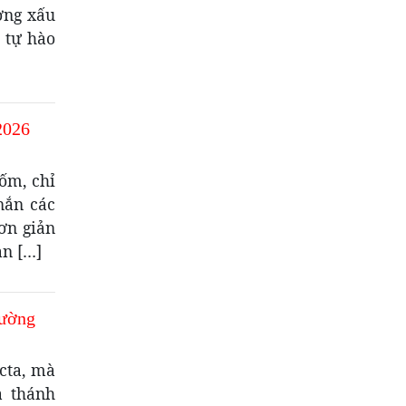
ờng xấu
 tự hào
2026
ốm, chỉ
nắn các
ơn giản
an […]
hường
cta, mà
à thánh