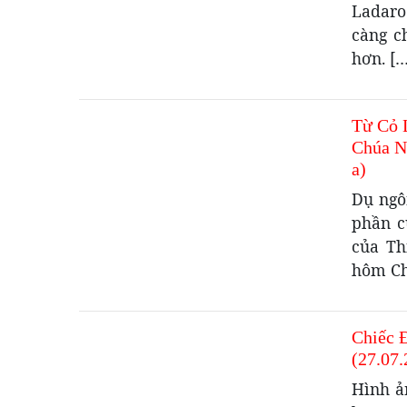
Ladaro
càng c
hơn. […
Từ Cỏ 
Chúa N
a)
Dụ ngô
phần c
của Th
hôm Ch
Chiếc 
(27.07
Hình ả