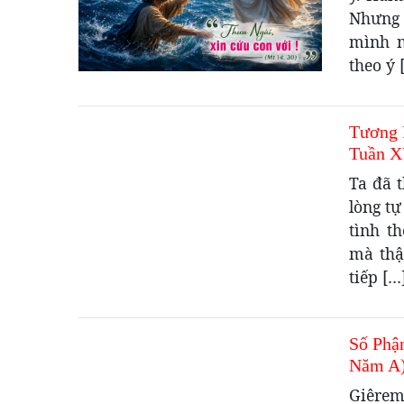
Nhưng 
mình n
theo ý 
Tương 
Tuần X
Ta đã t
lòng tự
tình t
mà thậ
tiếp […
Số Phậ
Năm A
Giêrem