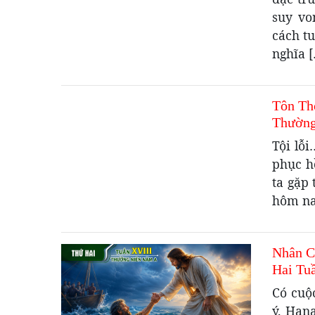
suy vo
cách tu
nghĩa 
Tôn Th
Thường
Tội lỗ
phục h
ta gặp
hôm nay
Nhân C
Hai Tu
Có cuộ
ý. Hana