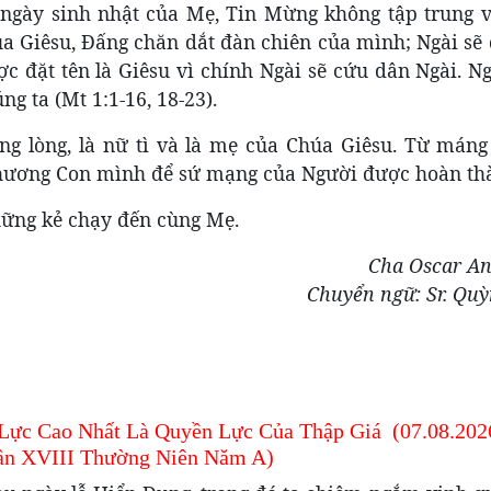
ngày sinh nhật của Mẹ, Tin Mừng không tập trung 
a Giêsu, Đấng chăn dắt đàn chiên của mình; Ngài sẽ 
ợc đặt tên là Giêsu vì chính Ngài sẽ cứu dân Ngài. Ng
g ta (Mt 1:1-16, 18-23).
ng lòng, là nữ tì và là mẹ của Chúa Giêsu. Từ máng
 thương Con mình để sứ mạng của Người được hoàn th
hững kẻ chạy đến cùng Mẹ.
Cha Oscar A
Chuyển ngữ: Sr. Qu
Lực Cao Nhất Là Quyền Lực Của Thập Giá (07.08.202
ần XVIII Thường Niên Năm A)