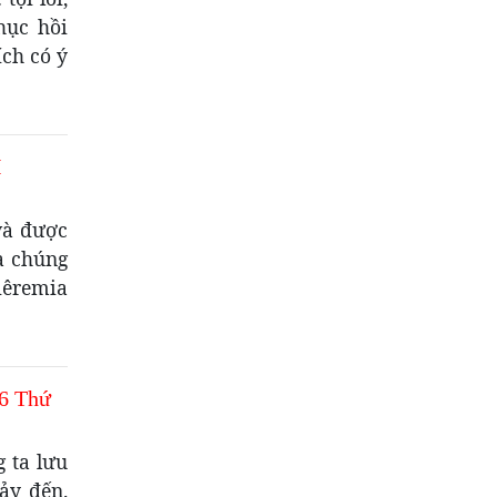
hục hồi
ích có ý
I
và được
à chúng
iêremia
6 Thứ
 ta lưu
xảy đến.