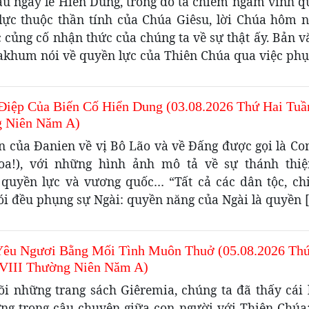
au ngày lễ Hiển Dung, trong đó ta chiêm ngắm vinh q
lực thuộc thần tính của Chúa Giêsu, lời Chúa hôm 
c củng cố nhận thức của chúng ta về sự thật ấy. Bản v
akhum nói về quyền lực của Thiên Chúa qua việc phụ
Điệp Của Biến Cố Hiển Dung (03.08.2026 Thứ Hai Tuầ
 Niên Năm A)
ến của Đanien về vị Bô Lão và về Đấng được gọi là Co
hoa!), với những hình ảnh mô tả về sự thánh thiệ
 quyền lực và vương quốc… “Tất cả các dân tộc, chi
ói đều phụng sự Ngài: quyền năng của Ngài là quyền 
Yêu Ngươi Bằng Mối Tình Muôn Thuở (05.08.2026 Th
VIII Thường Niên Năm A)
õi những trang sách Giêremia, chúng ta đã thấy cái l
ng trong câu chuyện giữa con người với Thiên Chúa: 