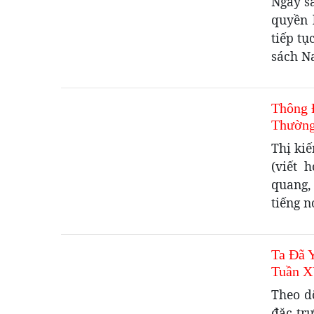
Ngay s
quyền 
tiếp tụ
sách N
Thông 
Thường
Thị ki
(viết 
quang,
tiếng n
Ta Đã 
Tuần X
Theo d
đặc trư