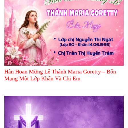
Hân Hoan Mừng Lễ Thánh Maria Goretty – Bổn
Mạng Một Lớp Khấn Và Chị Em