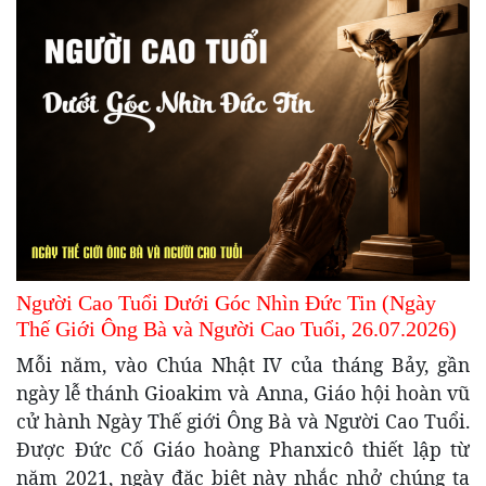
Người Cao Tuổi Dưới Góc Nhìn Đức Tin (Ngày
Thế Giới Ông Bà và Người Cao Tuổi, 26.07.2026)
Mỗi năm, vào Chúa Nhật IV của tháng Bảy, gần
ngày lễ thánh Gioakim và Anna, Giáo hội hoàn vũ
cử hành Ngày Thế giới Ông Bà và Người Cao Tuổi.
Được Đức Cố Giáo hoàng Phanxicô thiết lập từ
năm 2021, ngày đặc biệt này nhắc nhở chúng ta