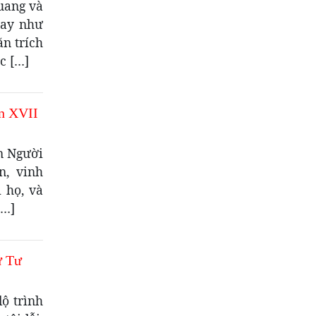
uang và
nay như
ăn trích
c […]
n XVII
n Người
n, vinh
 họ, và
[…]
ứ Tư
ộ trình