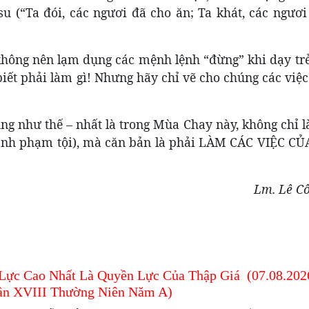
u (“Ta đói, các ngươi đã cho ăn; Ta khát, các ngươi
hông nên lạm dụng các mệnh lệnh “đừng” khi dạy trẻ
iết phải làm gì! Nhưng hãy chỉ vẽ cho chúng các việc
ng như thế – nhất là trong Mùa Chay này, không chỉ l
 tránh phạm tội), mà căn bản là phải LÀM CÁC VIỆC C
Lm. Lê C
Lực Cao Nhất Là Quyền Lực Của Thập Giá (07.08.202
ần XVIII Thường Niên Năm A)