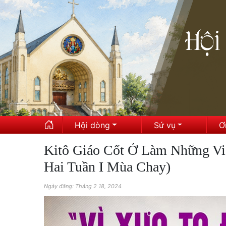
Hội dòng
Sứ vụ
Ơ
Kitô Giáo Cốt Ở Làm Những Vi
Hai Tuần I Mùa Chay)
Ngày đăng: Tháng 2 18, 2024