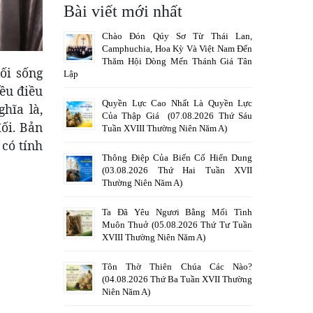
Bài viết mới nhất
Chào Đón Qúy Sơ Từ Thái Lan,
Camphuchia, Hoa Kỳ Và Việt Nam Đến
Thăm Hội Dòng Mến Thánh Giá Tân
ối sống
Lập
iều điều
Quyền Lực Cao Nhất Là Quyền Lực
hĩa là,
Của Thập Giá (07.08.2026 Thứ Sáu
đối. Bản
Tuần XVIII Thường Niên Năm A)
 có tính
Thông Điệp Của Biến Cố Hiển Dung
(03.08.2026 Thứ Hai Tuần XVII
Thường Niên Năm A)
Ta Đã Yêu Ngươi Bằng Mối Tình
Muôn Thuở (05.08.2026 Thứ Tư Tuần
XVIII Thường Niên Năm A)
Tôn Thờ Thiên Chúa Các Nào?
(04.08.2026 Thứ Ba Tuần XVII Thường
Niên Năm A)