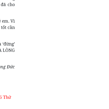
 đã cho
 em. Vì
 tốt cần
à ‘đừng’
ỦA LÒNG
ông Đức
6 Thứ