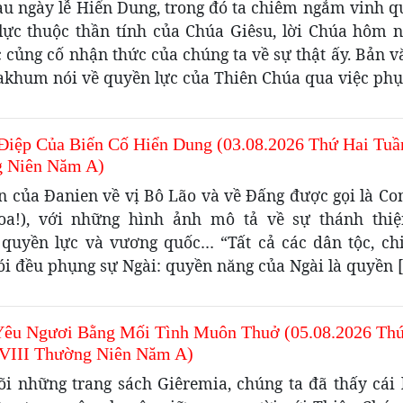
au ngày lễ Hiển Dung, trong đó ta chiêm ngắm vinh q
lực thuộc thần tính của Chúa Giêsu, lời Chúa hôm 
c củng cố nhận thức của chúng ta về sự thật ấy. Bản v
akhum nói về quyền lực của Thiên Chúa qua việc phụ
Điệp Của Biến Cố Hiển Dung (03.08.2026 Thứ Hai Tuầ
 Niên Năm A)
ến của Đanien về vị Bô Lão và về Đấng được gọi là Co
hoa!), với những hình ảnh mô tả về sự thánh thiệ
 quyền lực và vương quốc… “Tất cả các dân tộc, chi
ói đều phụng sự Ngài: quyền năng của Ngài là quyền 
Yêu Ngươi Bằng Mối Tình Muôn Thuở (05.08.2026 Th
VIII Thường Niên Năm A)
õi những trang sách Giêremia, chúng ta đã thấy cái l