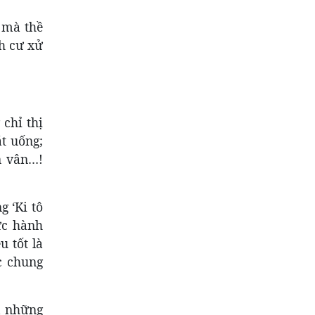
a mà thề
ch cư xử
 chỉ thị
t uống;
n vân…!
g ‘Ki tô
hực hành
 tốt là
c chung
a những