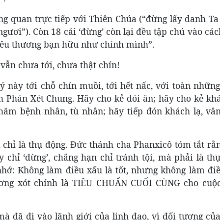
ương quan trực tiếp với Thiên Chúa (“đừng lấy danh T
ươi”). Còn 18 cái ‘đừng’ còn lại đều tập chú vào cá
 “yêu thương bạn hữu như chính mình”.
ẫn chưa tới, chưa thật chín!
 này tới chỗ chín muồi, tới hết nấc, với toàn những
h Phán Xét Chung. Hãy cho kẻ đói ăn; hãy cho kẻ khá
thăm bệnh nhân, tù nhân; hãy tiếp đón khách lạ, vâ
, chỉ là thụ động. Đức thánh cha Phanxicô tóm tắt rằn
uy chỉ ‘đừng’, chẳng hạn chỉ tránh tội, mà phải là t
hớ: Không làm điều xấu là tốt, nhưng không làm điều
hương xót chính là TIÊU CHUẨN CUỐI CÙNG cho cuộ
à đã đi vào lãnh giới của linh đạo, vì đối tượng củ