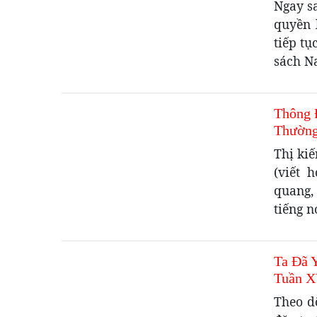
Ngay s
quyền 
tiếp tụ
sách N
Thông 
Thường
Thị ki
(viết 
quang,
tiếng n
Ta Đã 
Tuần X
Theo d