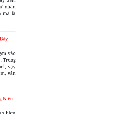
tự nhận
a mà là
 Bảy
chạm vào
a… Trong
ết, vậy
âm, vẫn
g Niên
bao hàm