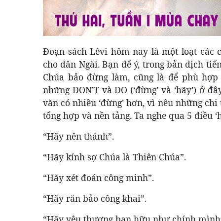
Đoạn sách Lêvi hôm nay là một loạt các ch
cho dân Ngài. Bạn để ý, trong bản dịch tiến
Chúa bảo đừng làm, cũng là để phù hợp v
những DON’T và DO (‘đừng’ và ‘hãy’) ở đây
văn có nhiều ‘đừng’ hơn,
vì nêu những chi t
tổng hợp và nền tảng. Ta nghe qua 5 điều ‘h
“Hãy nên thánh”.
“Hãy kính sợ Chúa là Thiên Chúa”.
“Hãy xét đoán công minh”.
“Hãy răn bảo công khai”.
“Hãy yêu thương bạn hữu như chính mình