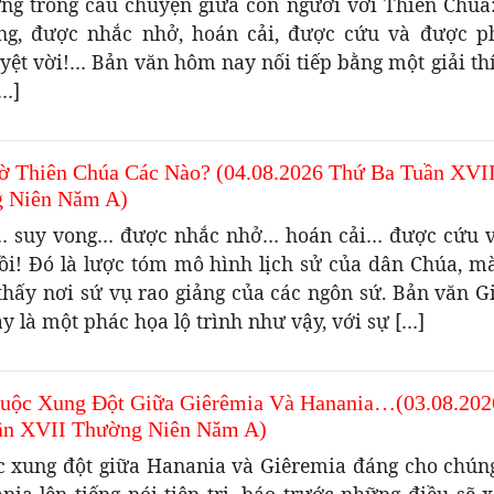
ng trong câu chuyện giữa con người với Thiên Chúa: 
ng, được nhắc nhở, hoán cải, được cứu và được p
yệt vời!… Bản văn hôm nay nối tiếp bằng một giải th
[…]
ờ Thiên Chúa Các Nào? (04.08.2026 Thứ Ba Tuần XVI
 Niên Năm A)
i… suy vong… được nhắc nhở… hoán cải… được cứu 
ồi! Đó là lược tóm mô hình lịch sử của dân Chúa, m
 thấy nơi sứ vụ rao giảng của các ngôn sứ. Bản văn G
 là một phác họa lộ trình như vậy, với sự […]
uộc Xung Đột Giữa Giêrêmia Và Hanania…(03.08.202
ần XVII Thường Niên Năm A)
c xung đột giữa Hanania và Giêremia đáng cho chúng
nia lên tiếng nói tiên tri, báo trước những điều sẽ 