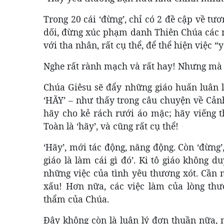
Trong 20 cái ‘đừng’, chỉ có 2 đề cập về t
dối, đừng xúc phạm danh Thiên Chúa các ng
với tha nhân, rất cụ thể, để thể hiện việc
Nghe rất rành mạch và rất hay! Nhưng mà v
Chúa Giêsu sẽ đẩy những giáo huấn luân lý
‘HÃY’ – như thấy trong câu chuyện về Cản
hãy cho kẻ rách rưới áo mặc; hãy viếng 
Toàn là ‘hãy’, và cũng rất cụ thể!
‘Hãy’, mới tác động, năng động. Còn ‘đừng’
giáo là làm cái gì đó’. Ki tô giáo không d
những việc của tình yêu thương xót. Cần n
xấu! Hơn nữa, các việc làm của lòng t
thẩm của Chúa.
Đây không còn là luân lý đơn thuần nữa, m