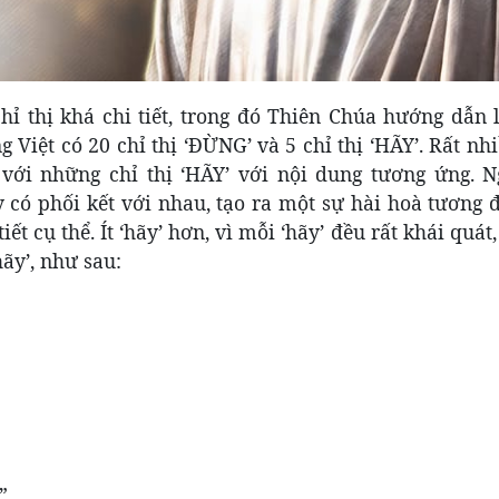
ỉ thị khá chi tiết, trong đó Thiên Chúa hướng dẫn l
g Việt có 20 chỉ thị ‘ĐỪNG’ và 5 chỉ thị ‘HÃY’. Rất nh
ới những chỉ thị ‘HÃY’ với nội dung tương ứng. Ng
 có phối kết với nhau, tạo ra một sự hài hoà tương 
iết cụ thể. Ít ‘hãy’ hơn, vì mỗi ‘hãy’ đều rất khái quát,
ãy’, như sau:
”.