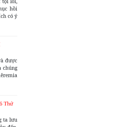
tội lỗi,
hục hồi
ích có ý
I
và được
à chúng
iêremia
6 Thứ
 ta lưu
xảy đến.