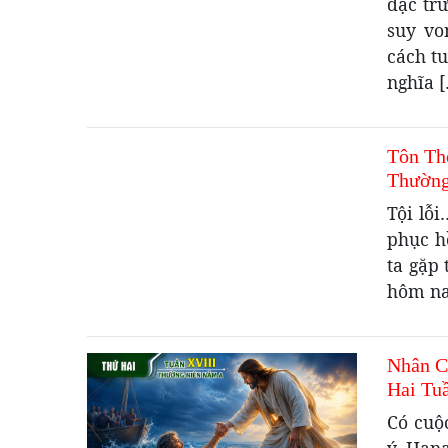
đặc trư
suy vo
cách tu
nghĩa 
Tôn Th
Thường
Tội lỗ
phục h
ta gặp
hôm nay
Nhân C
Hai Tu
Có cuộ
ý. Hana