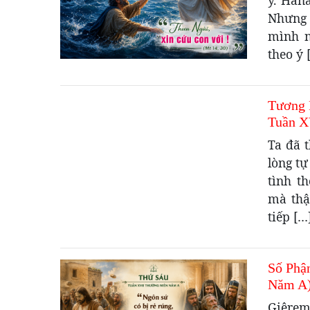
Nhưng 
mình n
theo ý 
Tương 
Tuần X
Ta đã t
lòng tự
tình t
mà thậ
tiếp […
Số Phậ
Năm A
Giêrem