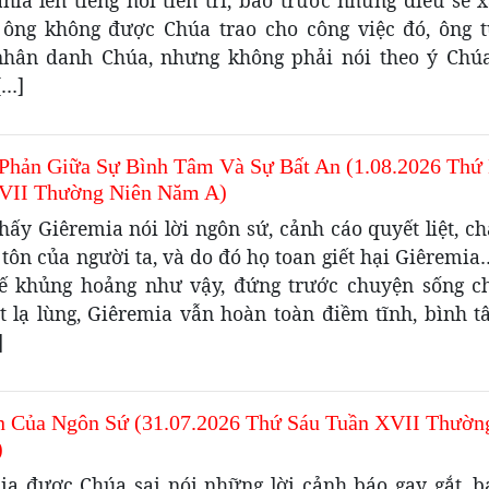
ông không được Chúa trao cho công việc đó, ông 
hân danh Chúa, nhưng không phải nói theo ý Chú
[…]
Phản Giữa Sự Bình Tâm Và Sự Bất An (1.08.2026 Thứ
VII Thường Niên Năm A)
hấy Giêremia nói lời ngôn sứ, cảnh cáo quyết liệt, 
 tôn của người ta, và do đó họ toan giết hại Giêremi
hế khủng hoảng như vậy, đứng trước chuyện sống ch
t lạ lùng, Giêremia vẫn hoàn toàn điềm tĩnh, bình t
]
n Của Ngôn Sứ (31.07.2026 Thứ Sáu Tuần XVII Thườn
)
ia được Chúa sai nói những lời cảnh báo gay gắt, 