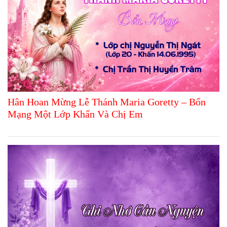
Hân Hoan Mừng Lễ Thánh Maria Goretty – Bổn
Mạng Một Lớp Khấn Và Chị Em