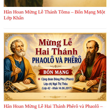
Hân Hoan Mừng Lễ Thánh Tôma – Bổn Mạng Một
Lớp Khấn
Hân Hoan Mừng Lễ Hai Thánh Phêrô và Phaolô –