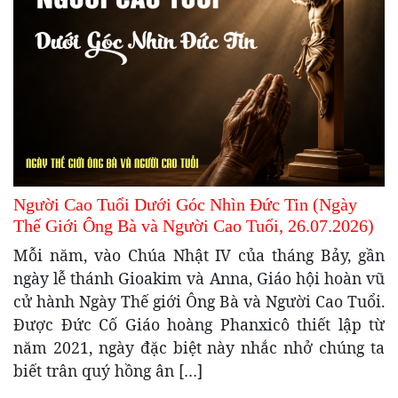
Người Cao Tuổi Dưới Góc Nhìn Đức Tin (Ngày
Thế Giới Ông Bà và Người Cao Tuổi, 26.07.2026)
Mỗi năm, vào Chúa Nhật IV của tháng Bảy, gần
ngày lễ thánh Gioakim và Anna, Giáo hội hoàn vũ
cử hành Ngày Thế giới Ông Bà và Người Cao Tuổi.
Được Đức Cố Giáo hoàng Phanxicô thiết lập từ
năm 2021, ngày đặc biệt này nhắc nhở chúng ta
biết trân quý hồng ân […]