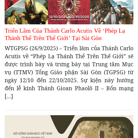
Triển Lãm Của Thánh Carlo Acutis Về ‘Phép Lạ
Thánh Thể Trên Thế Giới’ Tại Sài Gòn
WTGPSG (26/9/2025) – Triển lãm của Thánh Carlo
Acutis về “Phép Lạ Thánh Thể Trên Thế Giới” sẽ
được trình bày và trưng bày tại Trung tâm Mục
vụ (TTMV) Tổng Giáo phận Sài Gòn (TGPSG) từ
ngày 12/10 đến 22/10/2025. Sự kiện này hướng
đến lễ kính Thánh Gioan Phaolô II – Bổn mạng
[…]