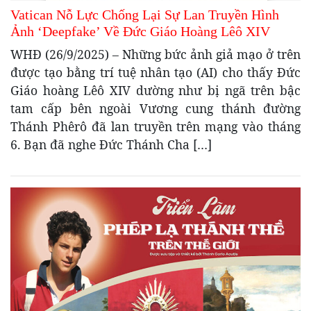
Vatican Nỗ Lực Chống Lại Sự Lan Truyền Hình
Ảnh ‘Deepfake’ Về Đức Giáo Hoàng Lêô XIV
WHĐ (26/9/2025) – Những bức ảnh giả mạo ở trên
được tạo bằng trí tuệ nhân tạo (AI) cho thấy Đức
Giáo hoàng Lêô XIV dường như bị ngã trên bậc
tam cấp bên ngoài Vương cung thánh đường
Thánh Phêrô đã lan truyền trên mạng vào tháng
6. Bạn đã nghe Đức Thánh Cha […]