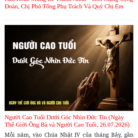
Đoàn, Chị Phó Tổng Phụ Trách Và Quý Chị Em
Người Cao Tuổi Dưới Góc Nhìn Đức Tin (Ngày
Thế Giới Ông Bà và Người Cao Tuổi, 26.07.2026)
Mỗi năm, vào Chúa Nhật IV của tháng Bảy, gần