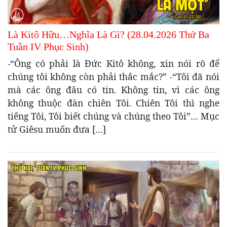
Là Kitô Hữu…Nghĩa Là Gì? (28.04.2026 Thứ Ba
Tuần IV Phục Sinh)
-“Ông có phải là Đức Kitô không, xin nói rõ để
chúng tôi không còn phải thắc mắc?” -“Tôi đã nói
mà các ông đâu có tin. Không tin, vì các ông
không thuộc đàn chiên Tôi. Chiên Tôi thì nghe
tiếng Tôi, Tôi biết chúng và chúng theo Tôi”… Mục
tử Giêsu muốn đưa […]