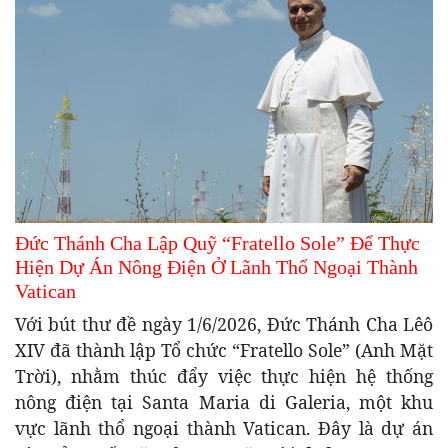
Đức Thánh Cha Lập Quỹ “Fratello Sole” Để Thực
Hiện Dự Án Nông Điện Ở Lãnh Thổ Ngoại Thành
Vatican
Với bút thư đề ngày 1/6/2026, Đức Thánh Cha Lêô
XIV đã thành lập Tổ chức “Fratello Sole” (Anh Mặt
Trời), nhằm thúc đẩy việc thực hiện hệ thống
nông điện tại Santa Maria di Galeria, một khu
vực lãnh thổ ngoại thành Vatican. Đây là dự án