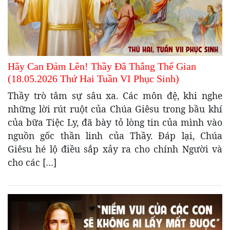
Hãy Can Đảm Lên! Thầy Đã Thắng Thế Gian
(18.05.2026 Thứ Hai Tuần VI Phục Sinh)
Thầy trò tâm sự sâu xa. Các môn đệ, khi nghe
những lời rút ruột của Chúa Giêsu trong bầu khí
của bữa Tiệc Ly, đã bày tỏ lòng tin của mình vào
nguồn gốc thần linh của Thầy. Đáp lại, Chúa
Giêsu hé lộ điều sắp xảy ra cho chính Người và
cho các […]