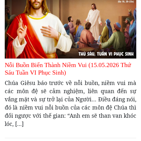
Nỗi Buồn Biến Thành Niềm Vui (15.05.2026 Thứ
Sáu Tuần VI Phục Sinh)
Chúa Giêsu báo trước về nỗi buồn, niềm vui mà
các môn đệ sẽ cảm nghiệm, liên quan đến sự
vắng mặt và sự trở lại của Người… Điều đáng nói,
đó là niềm vui nỗi buồn của các môn đệ Chúa thì
đối ngược với thế gian: “Anh em sẽ than van khóc
lóc, […]