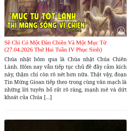
Sẽ Chỉ Có Một Đàn Chiên Và Một Mục Tử
(27.04.2026 Thứ Hai Tuần IV Phục Sinh)
Chúa nhật hôm qua là Chúa nhật Chúa Chiên
Lành. Hôm nay vẫn tiếp tục chủ đề đầy cảm kích
này, thậm chí còn rõ nét hơn nữa. Thật vậy, đoạn
Tin Mừng Gioan tiếp theo trong cùng văn mạch là
những lời tuyên bố rất rõ ràng, mạnh mẽ và dứt
khoát của Chúa […]