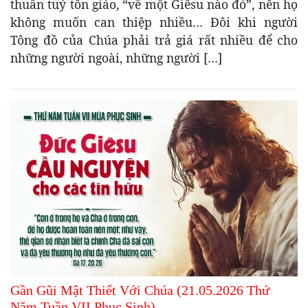
thuần tuý tôn giáo, “về một Giêsu nào đó”, nên họ
không muốn can thiệp nhiều… Đôi khi người
Tông đồ của Chúa phải trả giá rất nhiều để cho
những người ngoài, những người […]
Gần Gũi Mật Thiết Với Chúa (21.05.2026 Thứ
Năm Tuần VII Phục Sinh)