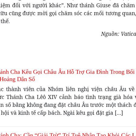
hiệm đối với người khác”. Như thánh Giuse đã chăm 
hữu cũng được mời gọi chăm sóc các mối tương quan,
thế.
Nguồn: Vatic
ánh Cha Kêu Gọi Châu Âu Hỗ Trợ Gia Đình Trong Bối
Hoảng Dân Số
ác thành viên của Nhóm liên nghị viện châu Âu về
ức Thánh Cha Lêô XIV cảnh báo tình trạng già hóa
ân số bằng không đang đặt châu Âu trước một thách 
 hội và kinh tế cấp bách. Ngài kêu gọi đặt gia […]
ánh Cha: Cần “Giải Trừ” Trí Tuệ Nhân Tạo Khỏi Các L