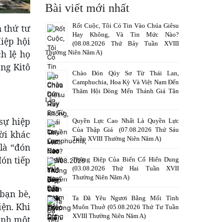
Bài viết mới nhất
Rốt Cuộc, Tôi Có Tin Vào Chúa Giêsu
n thứ tư
Hay Không, Và Tin Mức Nào?
iệp hội
(08.08.2026 Thứ Bảy Tuần XVIII
h lệ họ
Thường Niên Năm A)
ồng Kitô
Chào Đón Qúy Sơ Từ Thái Lan,
Camphuchia, Hoa Kỳ Và Việt Nam Đến
Thăm Hội Dòng Mến Thánh Giá Tân
Lập
sự hiệp
Quyền Lực Cao Nhất Là Quyền Lực
Của Thập Giá (07.08.2026 Thứ Sáu
ời khác
Tuần XVIII Thường Niên Năm A)
là “đón
ón tiếp
Thông Điệp Của Biến Cố Hiển Dung
(03.08.2026 Thứ Hai Tuần XVII
Thường Niên Năm A)
bạn bè,
Ta Đã Yêu Ngươi Bằng Mối Tình
iện. Khi
Muôn Thuở (05.08.2026 Thứ Tư Tuần
XVIII Thường Niên Năm A)
ành một