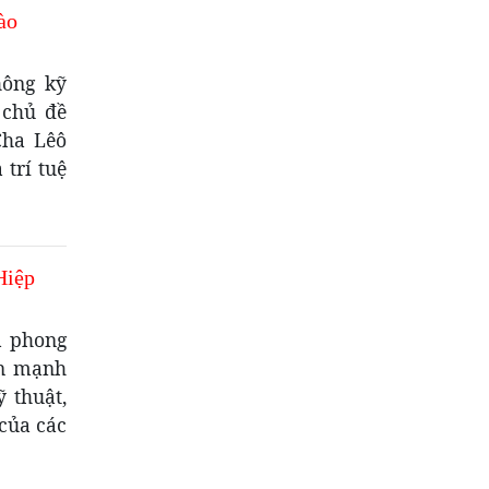
ào
hông kỹ
 chủ đề
Cha Lêô
trí tuệ
Hiệp
à phong
ấn mạnh
ỹ thuật,
của các