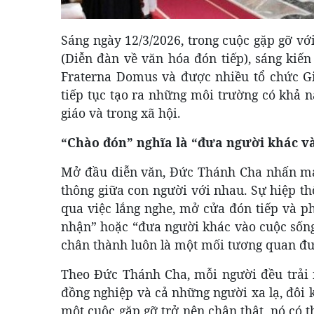
Sáng ngày 12/3/2026, trong cuộc gặp gỡ với
(Diễn đàn về văn hóa đón tiếp), sáng kiế
Fraterna Domus và được nhiều tổ chức Gi
tiếp tục tạo ra những môi trường có khả n
giáo và trong xã hội.
“Chào đón” nghĩa là “đưa người khác v
Mở đầu diễn văn, Đức Thánh Cha nhấn mạn
thông giữa con người với nhau. Sự hiệp 
qua việc lắng nghe, mở cửa đón tiếp và ph
nhận” hoặc “đưa người khác vào cuộc sống
chân thành luôn là một mối tương quan đư
Theo Đức Thánh Cha, mỗi người đều trải 
đồng nghiệp và cả những người xa lạ, đôi 
một cuộc gặp gỡ trở nên chân thật, nó có 