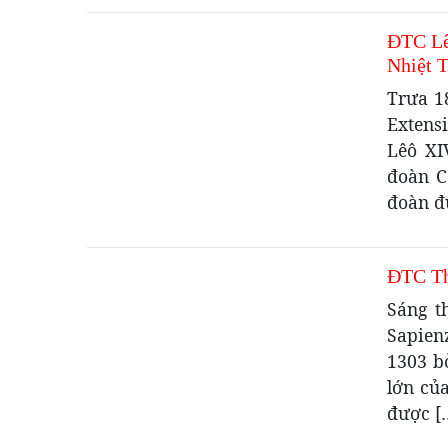
ĐTC Lê
Nhiệt 
Trưa 1
Extensi
Lêô XI
đoàn C
đoàn đứ
ĐTC Th
Sáng t
Sapien
1303 b
lớn củ
được [