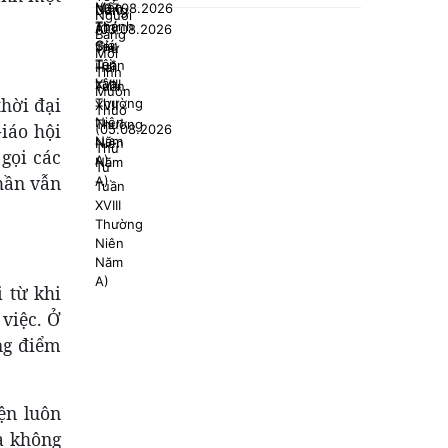
hời đại
Giáo hội
gọi các
hần vẫn
 từ khi
việc. Ở
ững điểm
ện luôn
à không