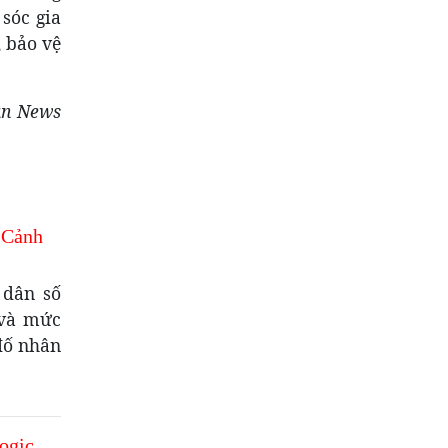
sóc gia
 bảo vệ
an News
 Cảnh
 dân số
 và mức
đố nhân
ogic