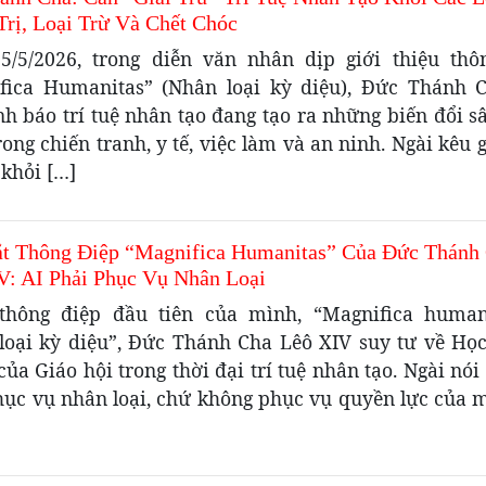
Trị, Loại Trừ Và Chết Chóc
5/5/2026, trong diễn văn nhân dịp giới thiệu thô
fica Humanitas” (Nhân loại kỳ diệu), Đức Thánh 
h báo trí tuệ nhân tạo đang tạo ra những biến đổi s
rong chiến tranh, y tế, việc làm và an ninh. Ngài kêu g
 khỏi […]
t Thông Điệp “Magnifica Humanitas” Của Đức Thánh
V: AI Phải Phục Vụ Nhân Loại
thông điệp đầu tiên của mình, “Magnifica human
loại kỳ diệu”, Đức Thánh Cha Lêô XIV suy tư về Học
của Giáo hội trong thời đại trí tuệ nhân tạo. Ngài nói
hục vụ nhân loại, chứ không phục vụ quyền lực của mộ