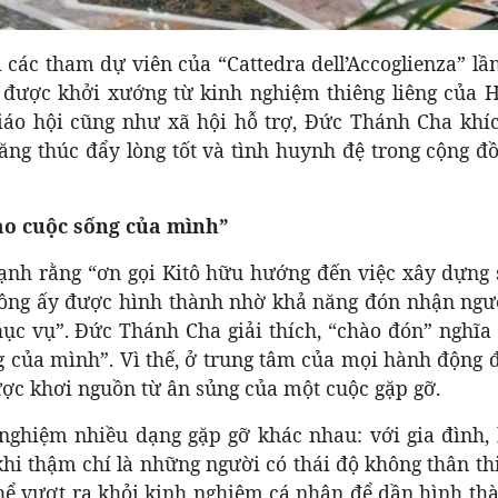
 các tham dự viên của “Cattedra dell’Accoglienza” lầ
n được khởi xướng từ kinh nghiệm thiêng liêng của H
áo hội cũng như xã hội hỗ trợ, Đức Thánh Cha khíc
ăng thúc đẩy lòng tốt và tình huynh đệ trong cộng đ
ào cuộc sống của mình”
h rằng “ơn gọi Kitô hữu hướng đến việc xây dựng 
thông ấy được hình thành nhờ khả năng đón nhận ngư
ục vụ”. Đức Thánh Cha giải thích, “chào đón” nghĩa 
 của mình”. Vì thế, ở trung tâm của mọi hành động đ
ợc khơi nguồn từ ân sủng của một cuộc gặp gỡ.
nghiệm nhiều dạng gặp gỡ khác nhau: với gia đình, 
khi thậm chí là những người có thái độ không thân th
thể vượt ra khỏi kinh nghiệm cá nhân để dần hình th