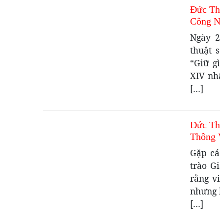
Đức Th
Công N
Ngày 2
thuật 
“Giữ g
XIV nh
[…]
Đức Th
Thông 
Gặp cá
trào G
rằng vi
nhưng 
[…]