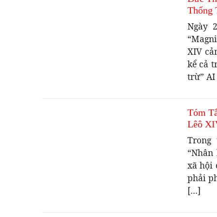
Thống 
Ngày 2
“Magni
XIV cản
kể cả t
trừ” AI
Tóm Tắ
Lêô XI
Trong 
“Nhân 
xã hội 
phải p
[…]