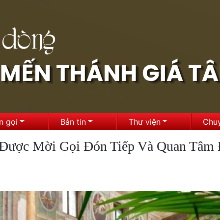
n gọi
Bản tin
Thư viện
Chu
 Được Mời Gọi Đón Tiếp Và Quan Tâm