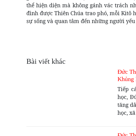
thể hiện diện mà không gánh vác trách n
đình được Thiên Chúa trao phó, mỗi Kitô 
sự sống và quan tâm đến những người yếu 
Bài viết khác
Đức Th
Khủng 
Tiếp c
học, Đ
tăng d
học, xã
Đức Th