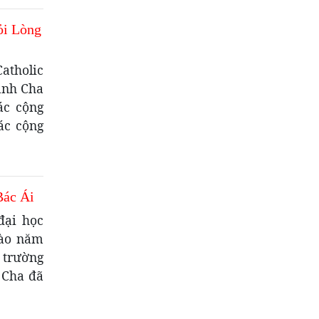
ỏi Lòng
atholic
hánh Cha
ác cộng
ác cộng
Bác Ái
đại học
vào năm
 trường
 Cha đã