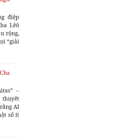
ng điệp
Cha Lêô
âu rộng,
ọi “giải
 Cha
itas” –
 thuyết
 rằng AI
t số ít