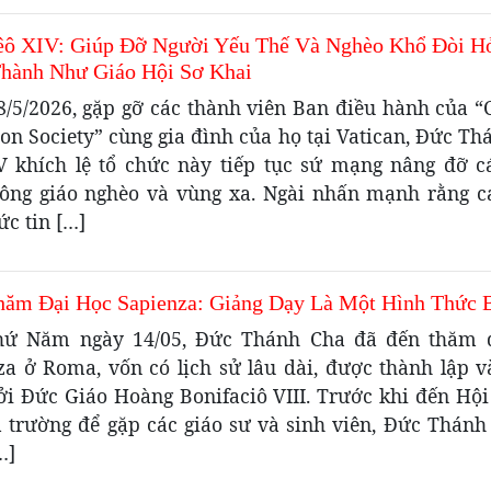
ô XIV: Giúp Đỡ Người Yếu Thế Và Nghèo Khổ Đòi H
Thành Như Giáo Hội Sơ Khai
8/5/2026, gặp gỡ các thành viên Ban điều hành của “C
on Society” cùng gia đình của họ tại Vatican, Đức T
V khích lệ tổ chức này tiếp tục sứ mạng nâng đỡ c
ông giáo nghèo và vùng xa. Ngài nhấn mạnh rằng c
c tin […]
ăm Đại Học Sapienza: Giảng Dạy Là Một Hình Thức 
hứ Năm ngày 14/05, Đức Thánh Cha đã đến thăm 
za ở Roma, vốn có lịch sử lâu dài, được thành lập 
ởi Đức Giáo Hoàng Bonifaciô VIII. Trước khi đến Hội
a trường để gặp các giáo sư và sinh viên, Đức Thánh
…]