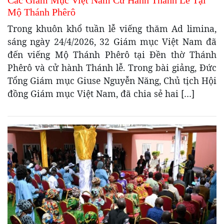
Các Giám Mục Việt Nam Cử Hành Thánh Lễ Tại
Mộ Thánh Phêrô
Trong khuôn khổ tuần lễ viếng thăm Ad limina,
sáng ngày 24/4/2026, 32 Giám mục Việt Nam đã
đến viếng Mộ Thánh Phêrô tại Đền thờ Thánh
Phêrô và cử hành Thánh lễ. Trong bài giảng, Đức
Tổng Giám mục Giuse Nguyễn Năng, Chủ tịch Hội
đồng Giám mục Việt Nam, đã chia sẻ hai […]