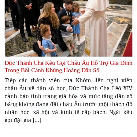
Đức Thánh Cha Kêu Gọi Châu Âu Hỗ Trợ Gia Đình
Trong Bối Cảnh Khủng Hoảng Dân Số
Tiếp các thành viên của Nhóm liên nghị viện
châu Âu về dân số học, Đức Thánh Cha Lêô XIV
cảnh báo tình trạng già hóa và mức tăng dân số
bằng không đang đặt châu Âu trước một thách đố
nhân học, xã hội và kinh tế cấp bách. Ngài kêu
gọi đặt gia […]