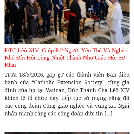
ĐTC Lêô XIV: Giúp Đỡ Người Yếu Thế Và Nghèo
Khổ Đòi Hỏi Lòng Nhiệt Thành Như Giáo Hội Sơ
Khai
Trưa 18/5/2026, gặp gỡ các thành viên Ban điều
hành của “Catholic Extension Society” cùng gia
đình của họ tại Vatican, Đức Thánh Cha Lêô XIV
khích lệ tổ chức này tiếp tục sứ mạng nâng đỡ
các cộng đoàn Công giáo nghèo và vùng xa. Ngài
nhấn mạnh rằng các cộng đoàn đức tin […]