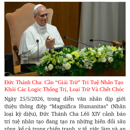
Đức Thánh Cha: Cần “Giải Trừ” Trí Tuệ Nhân Tạo
Khỏi Các Logic Thống Trị, Loại Trừ Và Chết Chóc
Ngày 25/5/2026, trong diễn văn nhân dịp giới
thiệu thông điệp “Magnifica Humanitas” (Nhân
loại kỳ diệu), Đức Thánh Cha Lêô XIV cảnh báo
trí tuệ nhân tạo đang tạo ra những biến đổi sâu
rộng, kể cả trong chiến tranh, y tế, việc làm và an