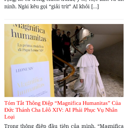
ninh. Ngài kêu gọi “giải trừ” AI khỏi […]
Tóm Tắt Thông Điệp “Magnifica Humanitas” Của
Đức Thánh Cha Lêô XIV: AI Phải Phục Vụ Nhân
Loại
Trong thông điệp đầu tiên của mình, “Magnifica