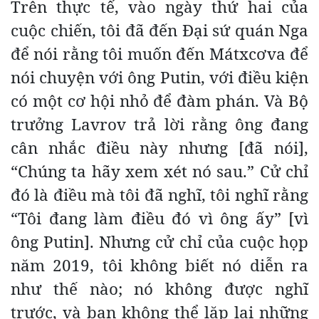
Trên thực tế, vào ngày thứ hai của
cuộc chiến, tôi đã đến Đại sứ quán Nga
để nói rằng tôi muốn đến Mátxcơva để
nói chuyện với ông Putin, với điều kiện
có một cơ hội nhỏ để đàm phán. Và Bộ
trưởng Lavrov trả lời rằng ông đang
cân nhắc điều này nhưng [đã nói],
“Chúng ta hãy xem xét nó sau.” Cử chỉ
đó là điều mà tôi đã nghĩ, tôi nghĩ rằng
“Tôi đang làm điều đó vì ông ấy” [vì
ông Putin]. Nhưng cử chỉ của cuộc họp
năm 2019, tôi không biết nó diễn ra
như thế nào; nó không được nghĩ
trước, và bạn không thể lặp lại những