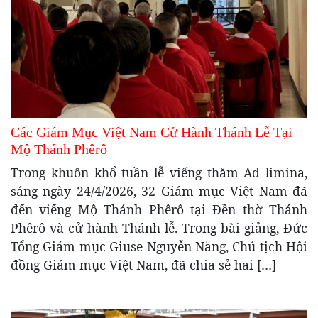
Các Giám Mục Việt Nam Cử Hành Thánh Lễ Tại
Mộ Thánh Phêrô
Trong khuôn khổ tuần lễ viếng thăm Ad limina,
sáng ngày 24/4/2026, 32 Giám mục Việt Nam đã
đến viếng Mộ Thánh Phêrô tại Đền thờ Thánh
Phêrô và cử hành Thánh lễ. Trong bài giảng, Đức
Tổng Giám mục Giuse Nguyễn Năng, Chủ tịch Hội
đồng Giám mục Việt Nam, đã chia sẻ hai […]