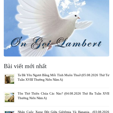
Bài viết mới nhất
Ta Đã Yêu Ngươi Bằng Mối Tình Muôn Thuở (05.08.2026 Thứ Tư
Tuần XVIII Thường Niên Năm A)
Tôn Thờ Thiên Chúa Các Nào? (04.08.2026 Thứ Ba Tuần XVII
Thường Niên Năm A)
Nhân Cuộc Xung Đột Giữa Giêrêmia Và Hanania…(03.08.2026