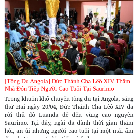
[Tông Du Angola] Đức Thánh Cha Lêô XIV Thăm
Nhà Đón Tiếp Người Cao Tuổi Tại Saurimo
Trong khuôn khổ chuyến tông du tại Angola, sáng
thứ Hai ngày 20/04, Đức Thánh Cha Lêô XIV đã
rời thủ đô Luanda để đến vùng cao nguyên
Saurimo. Tại đây, ngài đã dành thời gian thăm
hỏi, an ủi những người cao tuổi tại một mái ấm