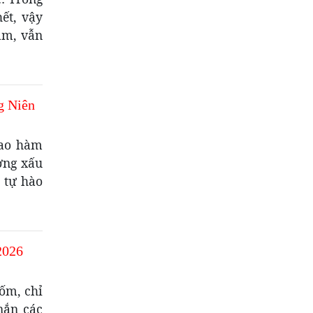
ết, vậy
âm, vẫn
g Niên
bao hàm
ờng xấu
 tự hào
2026
ốm, chỉ
nắn các