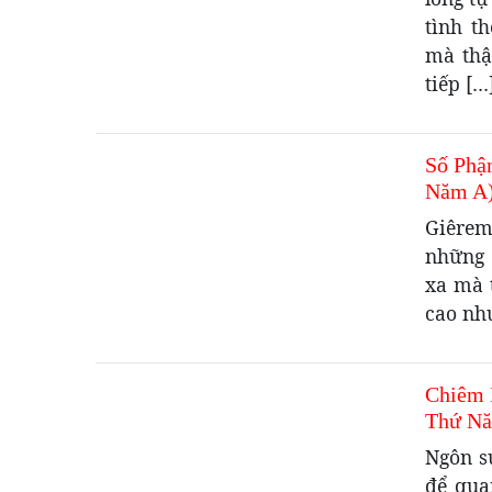
tình t
mà thậ
tiếp […
Số Phậ
Năm A
Giêrem
những 
xa mà 
cao như
Chiêm 
Thứ Nă
Ngôn s
để qua