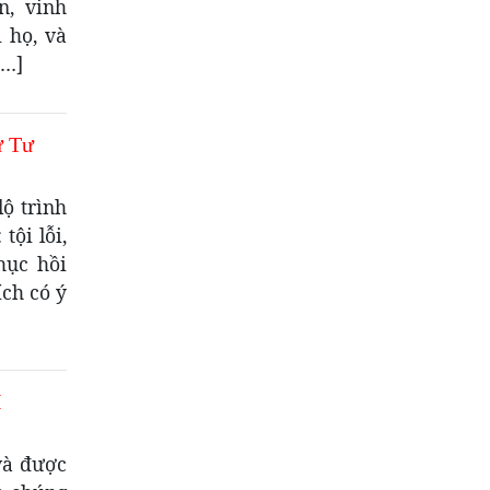
n, vinh
 họ, và
[…]
ứ Tư
ộ trình
tội lỗi,
hục hồi
ích có ý
I
và được