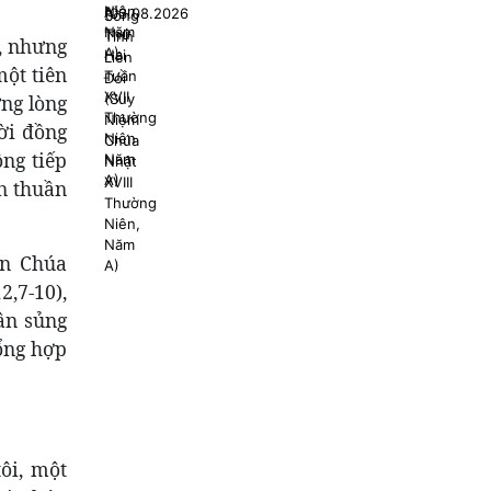
, nhưng
một tiên
ng lòng
ười đồng
ông tiếp
in thuần
ận Chúa
2,7-10),
ân sủng
ổng hợp
ôi, một