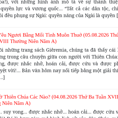
hoa!), với những hình ảnh mô tả về sự thánh thiệ
 quyền lực và vương quốc… “Tất cả các dân tộc, chi
ói đều phụng sự Ngài: quyền năng của Ngài là quyền 
Yêu Ngươi Bằng Mối Tình Muôn Thuở (05.08.2026 Th
VIII Thường Niên Năm A)
õi những trang sách Giêremia, chúng ta đã thấy cái l
ng trong câu chuyện giữa con người với Thiên Chúa: 
ng, được nhắc nhở, hoán cải, được cứu và được p
yệt vời!… Bản văn hôm nay nối tiếp bằng một giải th
[…]
ờ Thiên Chúa Các Nào? (04.08.2026 Thứ Ba Tuần XVI
 Niên Năm A)
i… suy vong… được nhắc nhở… hoán cải… được cứu 