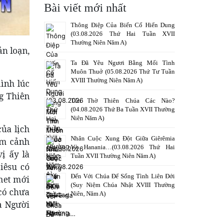
Bài viết mới nhất
Thông Điệp Của Biến Cố Hiển Dung
(03.08.2026 Thứ Hai Tuần XVII
Thường Niên Năm A)
n loạn,
Ta Đã Yêu Ngươi Bằng Mối Tình
Muôn Thuở (05.08.2026 Thứ Tư Tuần
XVIII Thường Niên Năm A)
mình lúc
ng Thiên
Tôn Thờ Thiên Chúa Các Nào?
(04.08.2026 Thứ Ba Tuần XVII Thường
Niên Năm A)
ủa lịch
Nhân Cuộc Xung Đột Giữa Giêrêmia
âm cảnh
Và Hanania…(03.08.2026 Thứ Hai
ị ấy là
Tuần XVII Thường Niên Năm A)
iêsu có
Đến Với Chúa Để Sống Tình Liên Đới
met mới
(Suy Niệm Chúa Nhật XVIII Thường
 có chưa
Niên, Năm A)
a Người