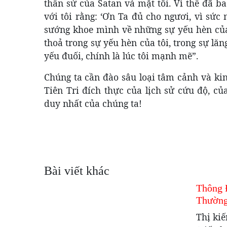
thần sứ của Satan vả mặt tôi. Vì thế đã b
với tôi rằng: ‘Ơn Ta đủ cho ngươi, vì sức
sướng khoe mình về những sự yếu hèn của t
thoả trong sự yếu hèn của tôi, trong sự lăn
yếu đuối, chính là lúc tôi mạnh mẽ”.
Chúng ta cần đào sâu loại tâm cảnh và kin
Tiên Tri đích thực của lịch sử cứu độ, c
duy nhất của chúng ta!
Bài viết khác
Thông 
Thường
Thị ki