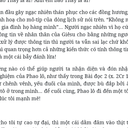
an đầu gây ngạc nhiên thán phục cho các đồng hương
h hoạ cho mô-típ của dòng lịch sử nói trên. “Không 
, gia đình họ hàng mình”… Người ngạc nhiên vì họ cứ
u thông tin về nhân thân của Giêsu cho bằng những ng
ử lý được thông tin thì người ta vẫn sai lạc chứ kh
ì quan trọng hơn cả những kiến thức có tính thông t
là một cái bẫy đánh lừa!
êng nào có thể giúp người ta nhận diện và đón nh
hiệm của Phao lô, như thấy trong Bài đọc 2 (x. 2Cr 1
ự chênh vênh, yếu đuối của mình, được bù đắp bởi 
tô ở trong mình… để cuối cùng, Phao lô đi đến một t
 lúc tôi mạnh mẽ!
o tôi tự cao tự đại, thì một cái dằm đâm vào thịt t