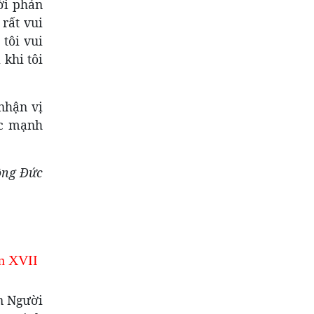
ười phán
 rất vui
 tôi vui
 khi tôi
 nhận vị
ức mạnh
ông Đức
n XVII
n Người