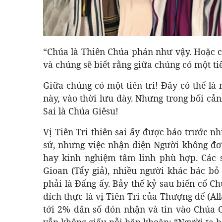
“Chúa là Thiên Chúa phán như vậy. Hoặc c
và chúng sẽ biết rằng giữa chúng có một tiên 
Giữa
chúng có một tiên tri! Đây có thể là
này, vào thời lưu đày. Nhưng trong bối cả
Sai là Chúa Giêsu!
Vị Tiên Tri thiên sai ấy được báo trước n
sử, nhưng việc nhận diện Người không đơ
hay kinh nghiệm tâm linh phù hợp. Các s
Gioan (Tẩy giả), nhiều người khác bác bỏ
phải là Đấng ấy. Bảy thế kỷ sau biến cố 
đích thực là vị Tiên Tri của Thượng đế (Al
tới 2% dân số đón nhận và tin vào Chúa 
vẫn không giấu nỗi băn khoăn: “Người ta b