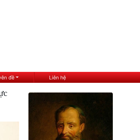
yên đề
Liên hệ
ực