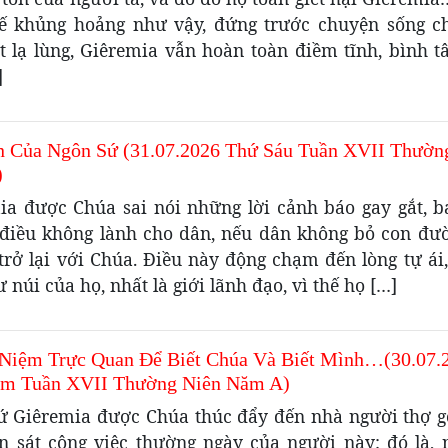
hế khủng hoảng như vậy, đứng trước chuyện sống ch
t lạ lùng, Giêremia vẫn hoàn toàn điềm tĩnh, bình t
]
n Của Ngôn Sứ (31.07.2026 Thứ Sáu Tuần XVII Thườn
)
ia được Chúa sai nói những lời cảnh báo gay gắt, 
điều không lành cho dân, nếu dân không bỏ con đư
trở lại với Chúa. Điều này động chạm đến lòng tự ái,
 núi của họ, nhất là giới lãnh đạo, vì thế họ […]
Niệm Trực Quan Để Biết Chúa Và Biết Mình…(30.07.
m Tuần XVII Thường Niên Năm A)
ứ Giêremia được Chúa thúc đẩy đến nhà người thợ g
n sát công việc thường ngày của người này: đó là, 