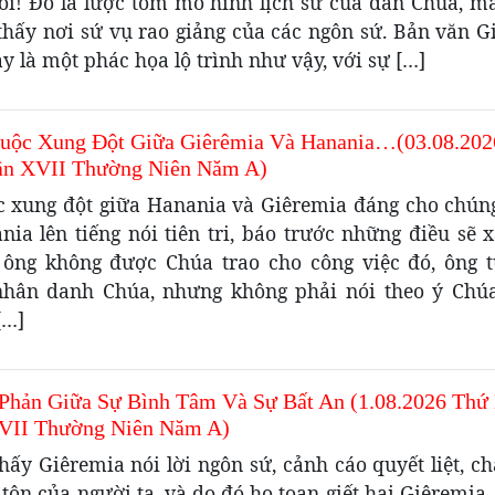
ồi! Đó là lược tóm mô hình lịch sử của dân Chúa, m
 thấy nơi sứ vụ rao giảng của các ngôn sứ. Bản văn G
 là một phác họa lộ trình như vậy, với sự […]
uộc Xung Đột Giữa Giêrêmia Và Hanania…(03.08.202
ần XVII Thường Niên Năm A)
c xung đột giữa Hanania và Giêremia đáng cho chúng
nia lên tiếng nói tiên tri, báo trước những điều sẽ 
ông không được Chúa trao cho công việc đó, ông 
hân danh Chúa, nhưng không phải nói theo ý Chú
[…]
Phản Giữa Sự Bình Tâm Và Sự Bất An (1.08.2026 Thứ
VII Thường Niên Năm A)
hấy Giêremia nói lời ngôn sứ, cảnh cáo quyết liệt, 
 tôn của người ta, và do đó họ toan giết hại Giêremi