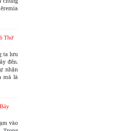
à chúng
iêremia
6 Thứ
 ta lưu
xảy đến.
tự nhận
a mà là
 Bảy
chạm vào
a… Trong