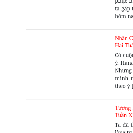
phục h
ta gặp
hôm nay
Nhân C
Hai Tu
Có cuộ
ý. Hana
Nhưng 
mình n
theo ý 
Tương 
Tuần X
Ta đã t
lòng tự