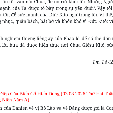
a lần tôi van nài Chúa, để nó rời khỏi tôi. Nhưng Ng
 mạnh của Ta được tỏ bày trong sự yếu đuối’. Vậy tôi
ôi, để sức mạnh của Ðức Kitô ngự trong tôi. Vì thế,
g nhục, quẫn bách, bắt bớ và khốn khó vì Ðức Kitô: vì
h nghiệm thiêng liêng ấy của Phao lô, để có thể đón
ủa lời hứa đã được hiện thực nơi Chúa Giêsu Kitô, s
Lm. Lê C
Điệp Của Biến Cố Hiển Dung (03.08.2026 Thứ Hai Tuầ
 Niên Năm A)
ến của Đanien về vị Bô Lão và về Đấng được gọi là Co