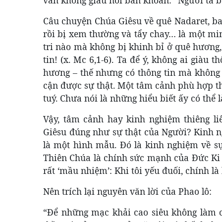
Câu chuyện Chúa Giêsu về quê Nadaret, b
rồi bị xem thường và tẩy chay… là một min
tri nào mà không bị khinh bỉ ở quê hương
tin! (x. Mc 6,1-6). Ta để ý, không ai già
hương – thế nhưng có thông tin mà không x
cận được sự thật. Một tâm cảnh phù hợp th
tuý. Chưa nói là những hiểu biết ấy có thể 
Vậy, tâm cảnh hay kinh nghiệm thiêng li
Giêsu đúng như sự thật của Người? Kinh ng
là một hình mẫu. Đó là kinh nghiệm về s
Thiên Chúa là chính sức mạnh của Đức Ki 
rất ‘mầu nhiệm’: Khi tôi yếu đuối, chính là
Nên trích lại nguyên văn lời của Phao lô:
“Để những mạc khải cao siêu không làm ch