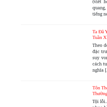
(viết 
quang,
tiếng n
Ta Đã 
Tuần X
Theo d
đặc trư
suy vo
cách tu
nghĩa 
Tôn Th
Thường
Tội lỗ