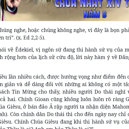
húng nghe, hoặc chúng không nghe, vì đây là bọn phả
tri”. (x. Ed 2,2-5).
 nói về Êdekiel, vị ngôn sứ đang thi hành sứ vụ của 
nh rộng hơn của lịch sử cứu độ, lời này hàm ý về Đấ
hiều lần nhiều cách, được hướng vọng như điểm đến c
n giản và dễ dàng đối với những ai không có một t
ách Tin Mừng cho thấy, nhiều người Do thái nghĩ v
 cả hai. Chính Gioan cũng không luôn luôn rõ ràng G
Chúa Giêsu, ở bán đảo Ả rập người ta nhận diện Maho
lah). Còn chính dân Do thái thì cho đến ngày nay chỉ
Giêsu. Chính Chúa Giêsu đang khi thi hành sứ vụ củ
ảo Thầy là ai? Anh em bảo Thầy là ai?”