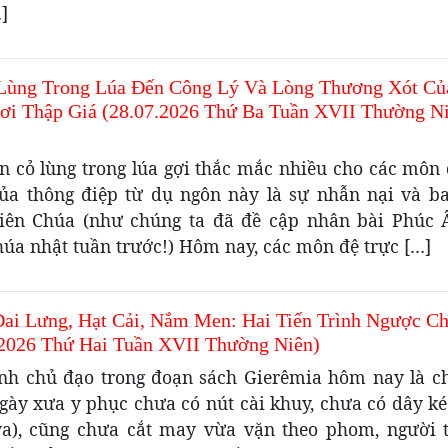
]
Lùng Trong Lúa Đến Công Lý Và Lòng Thương Xót Củ
ơi Thập Giá (28.07.2026 Thứ Ba Tuần XVII Thường N
n cỏ lùng trong lúa gợi thắc mắc nhiều cho các môn 
ủa thông điệp từ dụ ngôn này là sự nhẫn nại và b
iên Chúa (như chúng ta đã đề cập nhân bài Phúc
úa nhật tuần trước!) Hôm nay, các môn đệ trực […]
Đai Lưng, Hạt Cải, Nắm Men: Hai Tiến Trình Ngược Ch
.2026 Thứ Hai Tuần XVII Thường Niên)
nh chủ đạo trong đoạn sách Gierêmia hôm nay là ch
Ngày xưa y phục chưa có nút cài khuy, chưa có dây ké
a), cũng chưa cắt may vừa vặn theo phom, người 