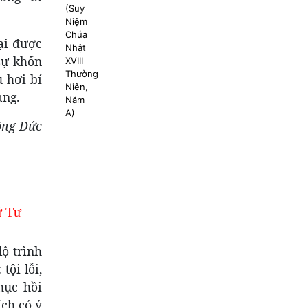
lại được
sự khốn
 hơi bí
àng.
ông Đức
ứ Tư
ộ trình
tội lỗi,
hục hồi
ích có ý