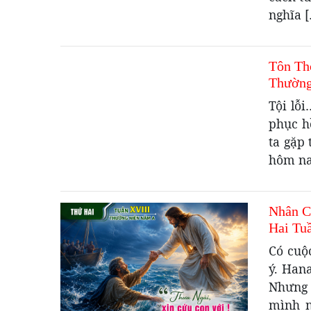
nghĩa 
Tôn Th
Thường
Tội lỗ
phục h
ta gặp
hôm nay
Nhân C
Hai Tu
Có cuộ
ý. Hana
Nhưng 
mình n