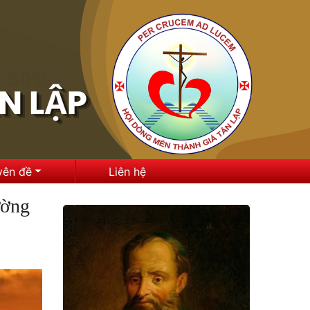
yên đề
Liên hệ
ường