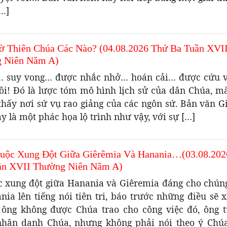
[…]
ờ Thiên Chúa Các Nào? (04.08.2026 Thứ Ba Tuần XVI
 Niên Năm A)
i… suy vong… được nhắc nhở… hoán cải… được cứu 
ồi! Đó là lược tóm mô hình lịch sử của dân Chúa, m
 thấy nơi sứ vụ rao giảng của các ngôn sứ. Bản văn G
 là một phác họa lộ trình như vậy, với sự […]
uộc Xung Đột Giữa Giêrêmia Và Hanania…(03.08.202
ần XVII Thường Niên Năm A)
c xung đột giữa Hanania và Giêremia đáng cho chúng
nia lên tiếng nói tiên tri, báo trước những điều sẽ 
ông không được Chúa trao cho công việc đó, ông 
hân danh Chúa, nhưng không phải nói theo ý Chú