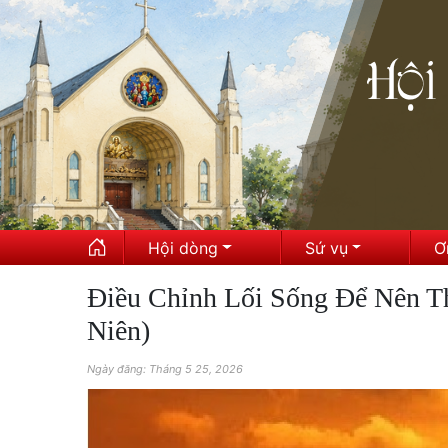
Hội dòng
Sứ vụ
Ơ
Điều Chỉnh Lối Sống Để Nên T
Niên)
Ngày đăng: Tháng 5 25, 2026