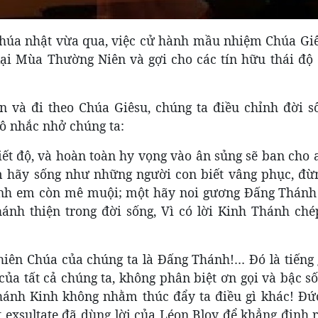
húa nhật vừa qua, việc cử hành mầu nhiệm Chúa Giê
lại Mùa Thường Niên và gợi cho các tín hữu thái độ 
 và đi theo Chúa Giêsu, chúng ta điều chỉnh đời s
ô nhắc nhở chúng ta:
tiết độ, và hoàn toàn hy vọng vào ân sủng sẽ ban cho
m hãy sống như những người con biết vâng phục, đừ
anh em còn mê muội; một hãy noi gương Ðấng Thánh
ánh thiện trong đời sống, Vì có lời Kinh Thánh ché
hiên Chúa của chúng ta là Đấng Thánh!… Đó là tiếng 
của tất cả chúng ta, không phân biệt ơn gọi và bậc s
hánh Kinh không nhằm thúc đẩy ta điều gì khác! Đứ
 exsultate đã dùng lời của Léon Bloy để khẳng định 