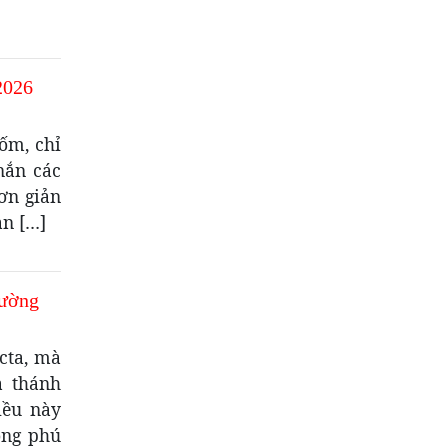
2026
ốm, chỉ
nắn các
ơn giản
an […]
hường
cta, mà
à thánh
iều này
ong phú