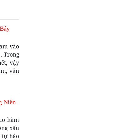
 Bảy
chạm vào
a… Trong
ết, vậy
âm, vẫn
g Niên
bao hàm
ờng xấu
 tự hào