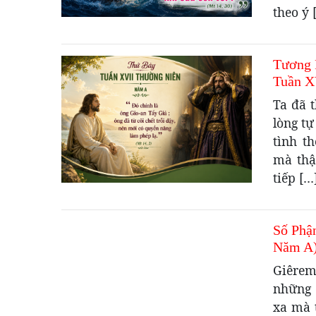
theo ý 
Tương 
Tuần X
Ta đã t
lòng tự
tình t
mà thậ
tiếp […
Số Phậ
Năm A
Giêrem
những 
xa mà 