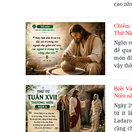
cao như
Chiêm 
Thứ Nă
Ngôn s
để qua
món đồ
vậy th
Biết V
Niên n
Ngày 2
từ ít 
Ladaro
càng c