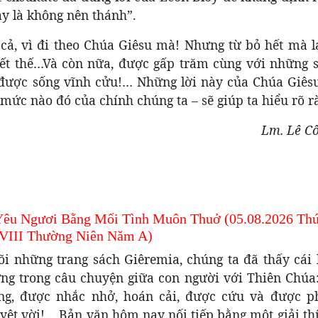
y là không nên thánh”.
t cả, vì đi theo Chúa Giêsu mà! Nhưng từ bỏ hết mà 
iết thế…Và còn nữa, được gấp trăm cùng với những 
 được sống vĩnh cửu!… Những lời này của Chúa Giêsu
mức nào đó của chính chúng ta – sẽ giúp ta hiểu rõ r
Lm. Lê C
Yêu Ngươi Bằng Mối Tình Muôn Thuở (05.08.2026 Th
VIII Thường Niên Năm A)
õi những trang sách Giêremia, chúng ta đã thấy cái l
ng trong câu chuyện giữa con người với Thiên Chúa: 
ng, được nhắc nhở, hoán cải, được cứu và được p
yệt vời!… Bản văn hôm nay nối tiếp bằng một giải th