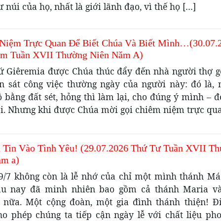
 núi của họ, nhất là giới lãnh đạo, vì thế họ […]
Niệm Trực Quan Để Biết Chúa Và Biết Mình…(30.07.
m Tuần XVII Thường Niên Năm A)
ứ Giêremia được Chúa thúc đẩy đến nhà người thợ g
n sát công việc thường ngày của người này: đó là, 
 bằng đất sét, hỏng thì làm lại, cho đúng ý mình – đ
ôi. Nhưng khi được Chúa mời gọi chiêm niệm trực qu
à Tin Vào Tình Yêu! (29.07.2026 Thứ Tư Tuần XVII T
ăm a)
9/7 không còn là lễ nhớ của chỉ một mình thánh Má
lâu nay đã minh nhiên bao gồm cả thánh Maria v
 nữa. Một cộng đoàn, một gia đình thánh thiện! Đ
ho phép chúng ta tiếp cận ngày lễ với chất liệu ph