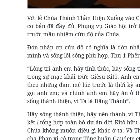
Với lễ Chúa Thánh Thần Hiện Xuống vào C
cơ bản đã đầy đủ, Phụng vụ Giáo hội trở 
trước mầu nhiệm cứu độ của Chúa.
Đón nhận ơn cứu độ có nghĩa là đón nhận
mình và sống lối sống phù hợp. Thư 1 Phêr
“Lòng trí anh em hãy tỉnh thức, hãy sống 
trong sự mạc khải Ðức Giêsu Kitô. Anh e
theo những đam mê lúc trước là thời kỳ 
gọi anh em; và chính anh em hãy ăn ở th
sống thánh thiện, vì Ta là Ðấng Thánh”.
Hãy sống thánh thiện, hãy nên thánh, vì T
kết / tổng hợp toàn bộ dự án đời Kitô hữu 
Chúa không muốn điều gì khác ở ta. Và T
cha Phan xi cô trong Tông huấn Gaudete et