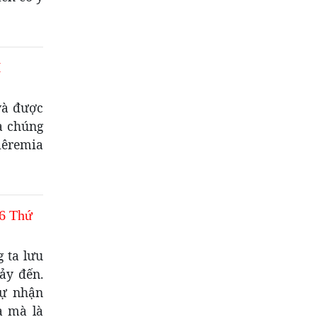
I
và được
à chúng
iêremia
6 Thứ
 ta lưu
xảy đến.
tự nhận
a mà là