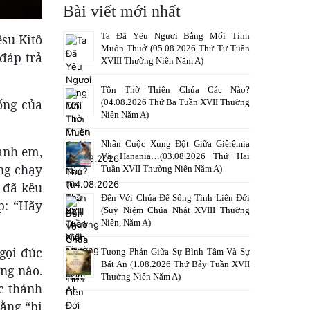
Bài viết mới nhất
Ta Đã Yêu Ngươi Bằng Mối Tình
su Kitô
Muôn Thuở (05.08.2026 Thứ Tư Tuần
đáp trả
XVIII Thường Niên Năm A)
Tôn Thờ Thiên Chúa Các Nào?
ống của
(04.08.2026 Thứ Ba Tuần XVII Thường
Niên Năm A)
Nhân Cuộc Xung Đột Giữa Giêrêmia
 anh em,
Và Hanania…(03.08.2026 Thứ Hai
ng chạy
Tuần XVII Thường Niên Năm A)
 đã kêu
Đến Với Chúa Để Sống Tình Liên Đới
p: “Hãy
(Suy Niệm Chúa Nhật XVIII Thường
Niên, Năm A)
gọi đúc
Tương Phản Giữa Sự Bình Tâm Và Sự
Bất An (1.08.2026 Thứ Bảy Tuần XVII
ống nào.
Thường Niên Năm A)
c thánh
rằng “bi