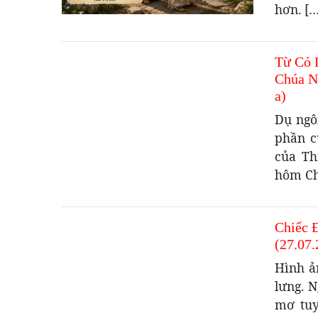
hơn. […
Từ Cỏ 
Chúa N
a)
Dụ ngô
phần c
của Th
hôm Ch
Chiếc 
(27.07
Hình ả
lưng. 
mơ tuy