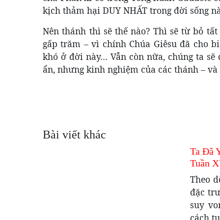
kịch thảm hại DUY NHẤT trong đời sống nà
Nên thánh thì sẽ thế nào? Thì sẽ từ bỏ tấ
gấp trăm – vì chính Chúa Giêsu đã cho b
khó ở đời này… Vẫn còn nữa, chúng ta sẽ
ẩn, nhưng kinh nghiệm của các thánh – và 
Bài viết khác
Ta Đã 
Tuần X
Theo d
đặc trư
suy vo
cách tu