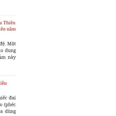
a Thiên
iên năm
đệ. Một
ao dung
 Âm này
iều
iếc đai
o (phéc
ta dùng