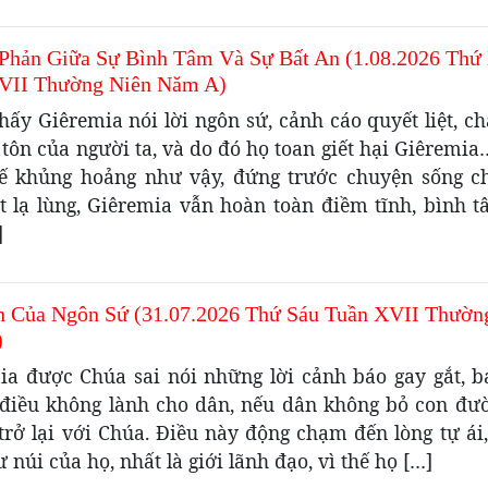
Phản Giữa Sự Bình Tâm Và Sự Bất An (1.08.2026 Thứ
VII Thường Niên Năm A)
hấy Giêremia nói lời ngôn sứ, cảnh cáo quyết liệt, 
 tôn của người ta, và do đó họ toan giết hại Giêremi
hế khủng hoảng như vậy, đứng trước chuyện sống ch
t lạ lùng, Giêremia vẫn hoàn toàn điềm tĩnh, bình t
]
n Của Ngôn Sứ (31.07.2026 Thứ Sáu Tuần XVII Thườn
)
ia được Chúa sai nói những lời cảnh báo gay gắt, 
điều không lành cho dân, nếu dân không bỏ con đư
trở lại với Chúa. Điều này động chạm đến lòng tự ái,
 núi của họ, nhất là giới lãnh đạo, vì thế họ […]