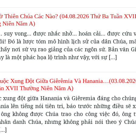
ờ Thiên Chúa Các Nào? (04.08.2026 Thứ Ba Tuần XVI
 Niên Năm A)
i… suy vong… được nhắc nhở… hoán cải… được cứu 
ồi! Đó là lược tóm mô hình lịch sử của dân Chúa, m
 thấy nơi sứ vụ rao giảng của các ngôn sứ. Bản văn G
 là một phác họa lộ trình như vậy, với sự […]
uộc Xung Đột Giữa Giêrêmia Và Hanania…(03.08.202
ần XVII Thường Niên Năm A)
c xung đột giữa Hanania và Giêremia đáng cho chúng
nia lên tiếng nói tiên tri, báo trước những điều sẽ 
ông không được Chúa trao cho công việc đó, ông 
hân danh Chúa, nhưng không phải nói theo ý Chú
[…]