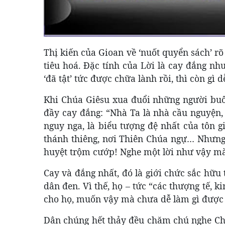
Thị kiến của Gioan về ‘nuốt quyển sách’ rõ
tiêu hoá. Đặc tính của Lời là cay đắng như
‘đã tật’ tức được chữa lành rồi, thì còn gì
Khi Chúa Giêsu xua đuổi những người buô
đầy cay đắng: “Nhà Ta là nhà cầu nguyện
nguy nga, là biểu tượng đệ nhất của tôn g
thánh thiêng, nơi Thiên Chúa ngự… Nhưng
huyệt trộm cướp! Nghe một lời như vậy m
Cay và đắng nhất, đó là giới chức sắc hữu 
dân đen. Vì thế, họ – tức “các thượng tế, 
cho họ, muốn vậy mà chưa dễ làm gì được 
Dân chúng hết thảy đều chăm chú nghe Chúa 