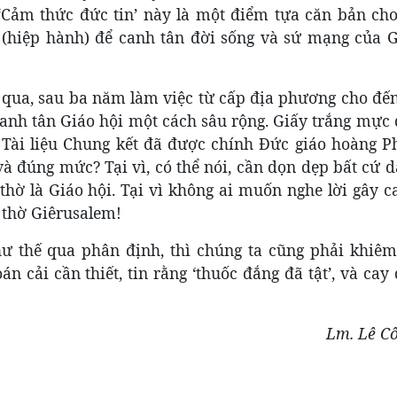
‘Cảm thức đức tin’ này là một điểm tựa căn bản cho
 (hiệp hành) để canh tân đời sống và sứ mạng của G
qua, sau ba năm làm việc từ cấp địa phương cho đế
anh tân Giáo hội một cách sâu rộng. Giấy trắng mực 
Tài liệu Chung kết đã được chính Đức giáo hoàng P
 và đúng mức? Tại vì, có thể nói, cần dọn dẹp bất cứ 
hờ là Giáo hội. Tại vì không ai muốn nghe lời gây c
 thờ Giêrusalem!
ư thế qua phân định, thì chúng ta cũng phải khiêm
 cải cần thiết, tin rằng ‘thuốc đắng đã tật’, và cay
Lm. Lê C