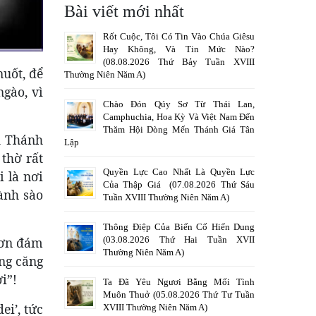
Bài viết mới nhất
Rốt Cuộc, Tôi Có Tin Vào Chúa Giêsu
Hay Không, Và Tin Mức Nào?
(08.08.2026 Thứ Bảy Tuần XVIII
nuốt, để
Thường Niên Năm A)
ngào, vì
Chào Đón Qúy Sơ Từ Thái Lan,
Camphuchia, Hoa Kỳ Và Việt Nam Đến
Thăm Hội Dòng Mến Thánh Giá Tân
h Thánh
Lập
thờ rất
Quyền Lực Cao Nhất Là Quyền Lực
 là nơi
Của Thập Giá (07.08.2026 Thứ Sáu
ành sào
Tuần XVIII Thường Niên Năm A)
Thông Điệp Của Biến Cố Hiển Dung
(03.08.2026 Thứ Hai Tuần XVII
 hơn đám
Thường Niên Năm A)
ưng căng
i”!
Ta Đã Yêu Ngươi Bằng Mối Tình
Muôn Thuở (05.08.2026 Thứ Tư Tuần
ei’, tức
XVIII Thường Niên Năm A)