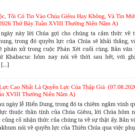
ộc, Tôi Có Tin Vào Chúa Giêsu Hay Không, Và Tin Mứ
.2026 Thứ Bảy Tuần XVIII Thường Niên Năm A)
ngày này lời Chúa gợi cho chúng ta cảm thức về t
hung, trong đó quyền lực của Chúa sẽ khải thắng, v
ẽ phán xử trong cuộc Phán Xét cuối cùng. Bản văn 
ứ Khabacuc hôm nay nói về thời sau hết, với gh
 […]
Lực Cao Nhất Là Quyền Lực Của Thập Giá (07.08.202
ần XVIII Thường Niên Năm A)
au ngày lễ Hiển Dung, trong đó ta chiêm ngắm vinh q
lực thuộc thần tính của Chúa Giêsu, lời Chúa hôm 
c củng cố nhận thức của chúng ta về sự thật ấy. Bản v
akhum nói về quyền lực của Thiên Chúa qua việc phụ