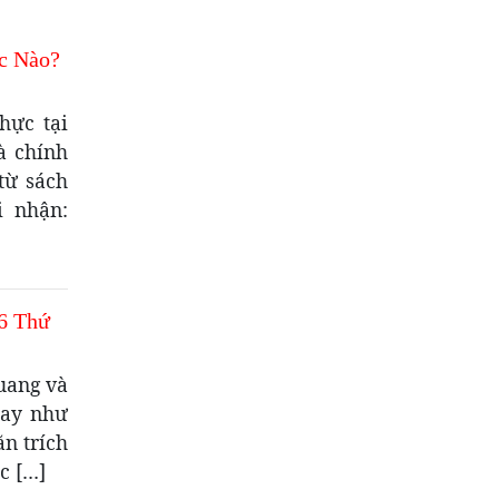
c Nào?
hực tại
à chính
từ sách
i nhận:
6 Thứ
uang và
nay như
ăn trích
c […]