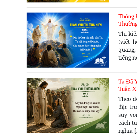
Thông 
Thường
Thị ki
(viết 
quang,
tiếng n
Ta Đã 
Tuần X
Theo d
đặc trư
suy vo
cách tu
nghĩa 