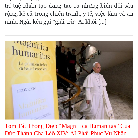
trí tuệ nhân tạo đang tạo ra những biến đổi sâu
rộng, kể cả trong chiến tranh, y tế, việc làm và an
ninh. Ngài kêu gọi “giải trừ” AI khỏi […]
Tóm Tắt Thông Điệp “Magnifica Humanitas” Của
Đức Thánh Cha Lêô XIV: AI Phải Phục Vụ Nhân