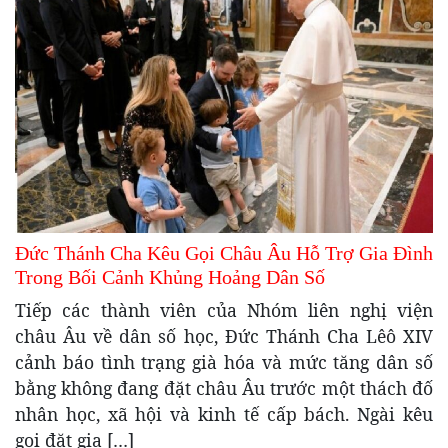
Đức Thánh Cha Kêu Gọi Châu Âu Hỗ Trợ Gia Đình
Trong Bối Cảnh Khủng Hoảng Dân Số
Tiếp các thành viên của Nhóm liên nghị viện
châu Âu về dân số học, Đức Thánh Cha Lêô XIV
cảnh báo tình trạng già hóa và mức tăng dân số
bằng không đang đặt châu Âu trước một thách đố
nhân học, xã hội và kinh tế cấp bách. Ngài kêu
gọi đặt gia […]