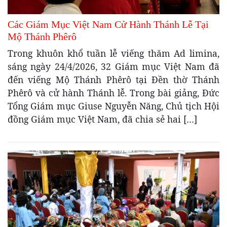
Các Giám Mục Việt Nam Cử Hành Thánh Lễ Tại
Mộ Thánh Phêrô
Trong khuôn khổ tuần lễ viếng thăm Ad limina,
sáng ngày 24/4/2026, 32 Giám mục Việt Nam đã
đến viếng Mộ Thánh Phêrô tại Đền thờ Thánh
Phêrô và cử hành Thánh lễ. Trong bài giảng, Đức
Tổng Giám mục Giuse Nguyễn Năng, Chủ tịch Hội
đồng Giám mục Việt Nam, đã chia sẻ hai […]