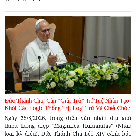
Đức Thánh Cha: Cần “Giải Trừ” Trí Tuệ Nhân Tạo
Khỏi Các Logic Thống Trị, Loại Trừ Và Chết Chóc
Ngày 25/5/2026, trong diễn văn nhân dịp giới
thiệu thông điệp “Magnifica Humanitas” (Nhân
loại kỳ diệu), Đức Thánh Cha Lêô XIV cảnh báo