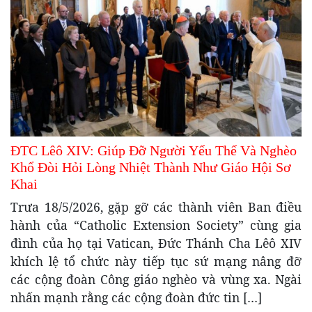
ĐTC Lêô XIV: Giúp Đỡ Người Yếu Thế Và Nghèo
Khổ Đòi Hỏi Lòng Nhiệt Thành Như Giáo Hội Sơ
Khai
Trưa 18/5/2026, gặp gỡ các thành viên Ban điều
hành của “Catholic Extension Society” cùng gia
đình của họ tại Vatican, Đức Thánh Cha Lêô XIV
khích lệ tổ chức này tiếp tục sứ mạng nâng đỡ
các cộng đoàn Công giáo nghèo và vùng xa. Ngài
nhấn mạnh rằng các cộng đoàn đức tin […]