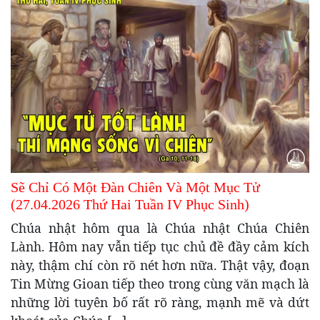
Sẽ Chỉ Có Một Đàn Chiên Và Một Mục Tử
(27.04.2026 Thứ Hai Tuần IV Phục Sinh)
Chúa nhật hôm qua là Chúa nhật Chúa Chiên
Lành. Hôm nay vẫn tiếp tục chủ đề đầy cảm kích
này, thậm chí còn rõ nét hơn nữa. Thật vậy, đoạn
Tin Mừng Gioan tiếp theo trong cùng văn mạch là
những lời tuyên bố rất rõ ràng, mạnh mẽ và dứt