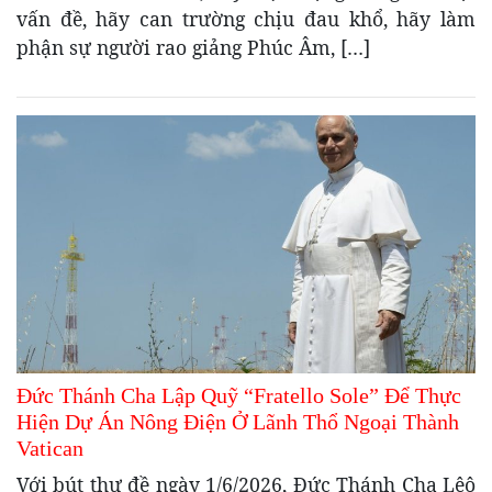
vấn đề, hãy can trường chịu đau khổ, hãy làm
phận sự người rao giảng Phúc Âm, […]
Đức Thánh Cha Lập Quỹ “Fratello Sole” Để Thực
Hiện Dự Án Nông Điện Ở Lãnh Thổ Ngoại Thành
Vatican
Với bút thư đề ngày 1/6/2026, Đức Thánh Cha Lêô