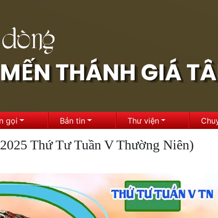
n gọi
Bản tin
Thư viện
Chu
.2025 Thứ Tư Tuần V Thường Niên)