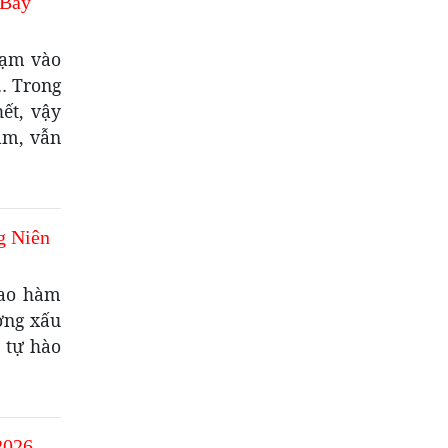
 Bảy
chạm vào
a… Trong
ết, vậy
âm, vẫn
g Niên
bao hàm
ờng xấu
 tự hào
2026