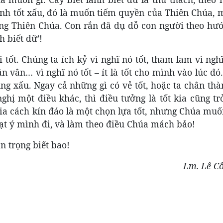
nh tốt xấu, đó là muốn tiếm quyền của Thiên Chúa, 
g Thiên Chúa. Con rắn đã dụ dỗ con người theo hướ
h biết dữ’!
tốt. Chúng ta ích kỷ vì nghĩ nó tốt, tham lam vì nghĩ
ân vân… vì nghĩ nó tốt – ít là tốt cho mình vào lúc đ
 xấu. Ngay cả những gì có vẻ tốt, hoặc ta chân thà
hị một điều khác, thì điều tưởng là tốt kia cũng tr
ria cách kín đáo là một chọn lựa tốt, nhưng Chúa mu
gạt ý mình đi, và làm theo điều Chúa mách bảo!
n trọng biết bao!
Lm. Lê C