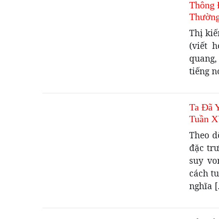
Thông 
Thường
Thị ki
(viết 
quang,
tiếng n
Ta Đã 
Tuần X
Theo d
đặc trư
suy vo
cách tu
nghĩa 