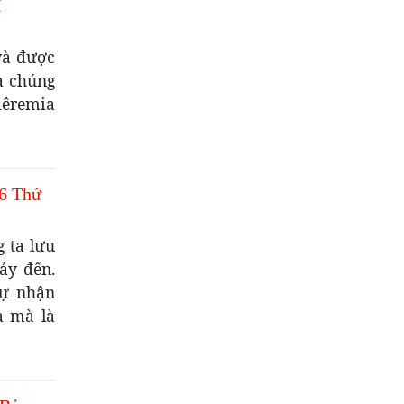
I
và được
à chúng
iêremia
6 Thứ
 ta lưu
xảy đến.
tự nhận
a mà là