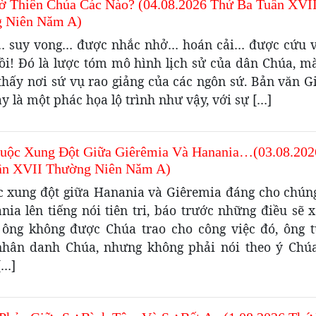
ờ Thiên Chúa Các Nào? (04.08.2026 Thứ Ba Tuần XVI
 Niên Năm A)
i… suy vong… được nhắc nhở… hoán cải… được cứu 
ồi! Đó là lược tóm mô hình lịch sử của dân Chúa, m
 thấy nơi sứ vụ rao giảng của các ngôn sứ. Bản văn G
 là một phác họa lộ trình như vậy, với sự […]
uộc Xung Đột Giữa Giêrêmia Và Hanania…(03.08.202
ần XVII Thường Niên Năm A)
c xung đột giữa Hanania và Giêremia đáng cho chúng
nia lên tiếng nói tiên tri, báo trước những điều sẽ 
ông không được Chúa trao cho công việc đó, ông 
hân danh Chúa, nhưng không phải nói theo ý Chú
[…]