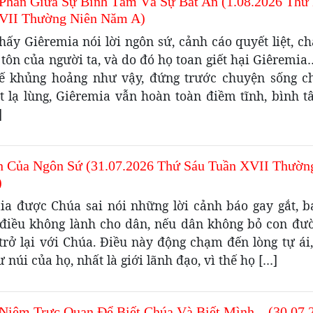
Phản Giữa Sự Bình Tâm Và Sự Bất An (1.08.2026 Thứ
VII Thường Niên Năm A)
hấy Giêremia nói lời ngôn sứ, cảnh cáo quyết liệt, 
 tôn của người ta, và do đó họ toan giết hại Giêremi
hế khủng hoảng như vậy, đứng trước chuyện sống ch
t lạ lùng, Giêremia vẫn hoàn toàn điềm tĩnh, bình t
]
n Của Ngôn Sứ (31.07.2026 Thứ Sáu Tuần XVII Thườn
)
ia được Chúa sai nói những lời cảnh báo gay gắt, 
điều không lành cho dân, nếu dân không bỏ con đư
trở lại với Chúa. Điều này động chạm đến lòng tự ái,
 núi của họ, nhất là giới lãnh đạo, vì thế họ […]
Niệm Trực Quan Để Biết Chúa Và Biết Mình…(30.07.