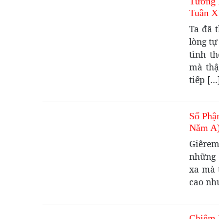
Tương 
Tuần X
Ta đã t
lòng tự
tình t
mà thậ
tiếp […
Số Phậ
Năm A
Giêrem
những 
xa mà 
cao như
Chiêm 