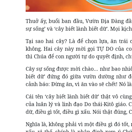
Thuở ấy, buổi ban đầu, Vườn Địa Đàng đầy 
sự sống’ và ‘cây biết lành biết dữ’. Mọi kị
Tại sao hai cây? Là để chọn lựa, ăn trái
không. Hai cây này mời gọi TỰ DO của co
thì Chúa để con người tự do quyết định, c
Cây
sự sống được mời chào… như bao nhiêu 
biết dữ’ đứng đó giữa vườn dường như để
cảnh báo: Đừng ăn, vì ăn vào sẽ chết! Nó là 
Cái tên ‘cây biết lành biết dữ’ thật vô cù
của luân lý và linh đạo Do thái-Kitô giáo. 
dữ, điều gì tốt, điều gì xấu. Nói thật đúng, 
Nghĩa là, không phải vì một điều gì đó tố
xấu, vì thế, chính là phân định xem ý Chú