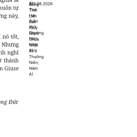
muốn tự
ng này,
 nó tốt,
ó. Nhưng
nh nghĩ
ở thành
ốn Giuse
ông Đức