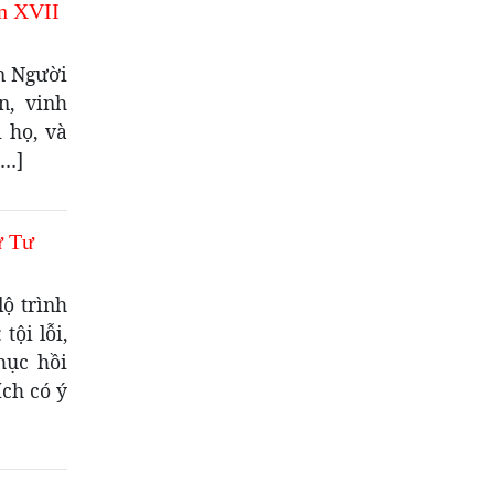
n XVII
n Người
n, vinh
 họ, và
[…]
ứ Tư
ộ trình
tội lỗi,
hục hồi
ích có ý