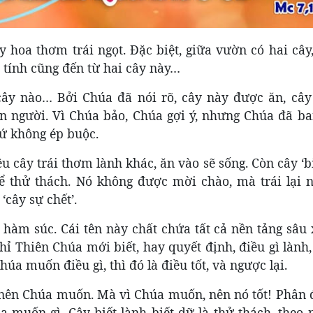
hoa thơm trái ngọt. Đặc biệt, giữa vườn có hai cây,
ch tính cũng đến từ hai cây này…
 cây nào… Bởi Chúa đã nói rõ, cây này được ăn, cây 
n người. Vì Chúa bảo, Chúa gợi ý, nhưng Chúa đã ba
hứ không ép buộc.
cây trái thơm lành khác, ăn vào sẽ sống. Còn cây ‘b
 thử thách. Nó không được mời chào, mà trái lại 
‘cây sự chết’.
ng hàm súc. Cái tên này chất chứa tất cả nền tảng sâu
Chỉ Thiên Chúa mới biết, hay quyết định, điều gì lành,
Chúa muốn điều gì, thì đó là điều tốt, và ngược lại.
t, nên Chúa muốn. Mà vì Chúa muốn, nên nó tốt! Phân 
a muốn gì. Cây biết lành biết dữ là thử thách, theo 