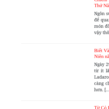
Thứ Nă
Ngôn s
để qua
món đồ
vậy th
Biết V
Niên n
Ngày 2
từ ít 
Ladaro
càng c
hơn. […
Từ Cỏ 