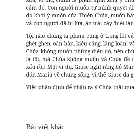
cám dỗ. Con người muốn tự mình quyết đị
do khỏi ý muốn của Thiên Chúa, muốn bằn
và con người đã bị lừa, ăn trái cây ‘biết làn
Tội nào chúng ta phạm cũng ở trong lốt cái 
ghét ghen, oán hận, kiêu căng, lăng loàn, v
Chúa không muốn những điều đó, nên chúng
là tốt, mà Chúa không muốn và Chúa đề ng
xấu rồi! Một ví dụ, Giuse nghĩ rằng bỏ Ma
đón Maria về chung sống, vì thế Giuse đã 
Việc phân định để nhận ra ý Chúa thật qua
Bài viết khác