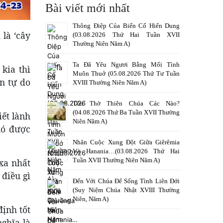
Bài viết mới nhất
Thông Điệp Của Biến Cố Hiển Dung
 là ‘cây
(03.08.2026 Thứ Hai Tuần XVII
Thường Niên Năm A)
Ta Đã Yêu Ngươi Bằng Mối Tình
kia thì
Muôn Thuở (05.08.2026 Thứ Tư Tuần
n tự do
XVIII Thường Niên Năm A)
Tôn Thờ Thiên Chúa Các Nào?
(04.08.2026 Thứ Ba Tuần XVII Thường
iết lành
Niên Năm A)
nó được
Nhân Cuộc Xung Đột Giữa Giêrêmia
Và Hanania…(03.08.2026 Thứ Hai
Tuần XVII Thường Niên Năm A)
 xa nhất
 điều gì
Đến Với Chúa Để Sống Tình Liên Đới
(Suy Niệm Chúa Nhật XVIII Thường
Niên, Năm A)
định tốt
nghĩa là