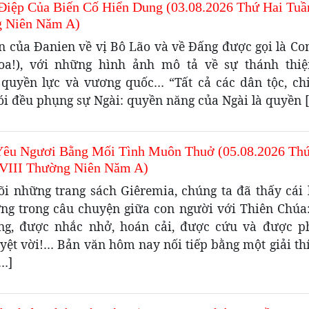
Điệp Của Biến Cố Hiển Dung (03.08.2026 Thứ Hai Tuầ
 Niên Năm A)
ến của Đanien về vị Bô Lão và về Đấng được gọi là Co
hoa!), với những hình ảnh mô tả về sự thánh thiệ
 quyền lực và vương quốc… “Tất cả các dân tộc, chi
ói đều phụng sự Ngài: quyền năng của Ngài là quyền 
Yêu Ngươi Bằng Mối Tình Muôn Thuở (05.08.2026 Th
VIII Thường Niên Năm A)
õi những trang sách Giêremia, chúng ta đã thấy cái l
ng trong câu chuyện giữa con người với Thiên Chúa: 
ng, được nhắc nhở, hoán cải, được cứu và được p
yệt vời!… Bản văn hôm nay nối tiếp bằng một giải th
[…]