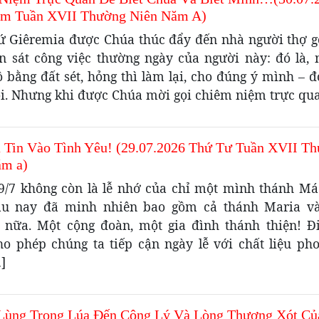
m Tuần XVII Thường Niên Năm A)
ứ Giêremia được Chúa thúc đẩy đến nhà người thợ g
n sát công việc thường ngày của người này: đó là, 
 bằng đất sét, hỏng thì làm lại, cho đúng ý mình – đ
ôi. Nhưng khi được Chúa mời gọi chiêm niệm trực qu
à Tin Vào Tình Yêu! (29.07.2026 Thứ Tư Tuần XVII T
ăm a)
9/7 không còn là lễ nhớ của chỉ một mình thánh Má
lâu nay đã minh nhiên bao gồm cả thánh Maria v
 nữa. Một cộng đoàn, một gia đình thánh thiện! Đ
ho phép chúng ta tiếp cận ngày lễ với chất liệu ph
]
Lùng Trong Lúa Đến Công Lý Và Lòng Thương Xót Củ