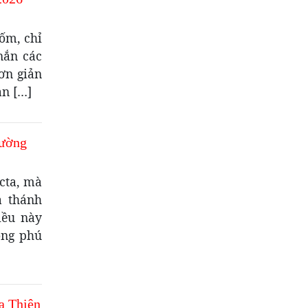
ốm, chỉ
nắn các
ơn giản
an […]
hường
cta, mà
à thánh
iều này
ong phú
a Thiên