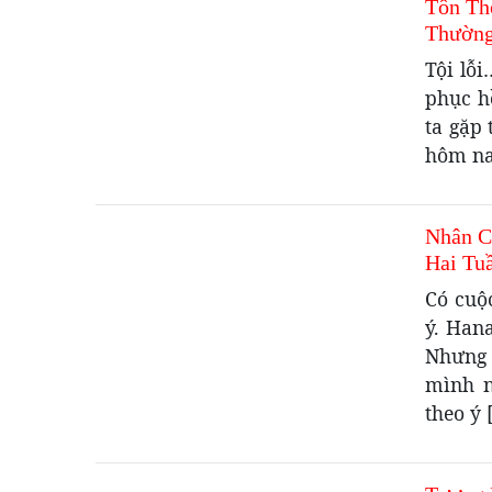
Tôn Th
Thường
Tội lỗ
phục h
ta gặp
hôm nay
Nhân C
Hai Tu
Có cuộ
ý. Hana
Nhưng 
mình n
theo ý 