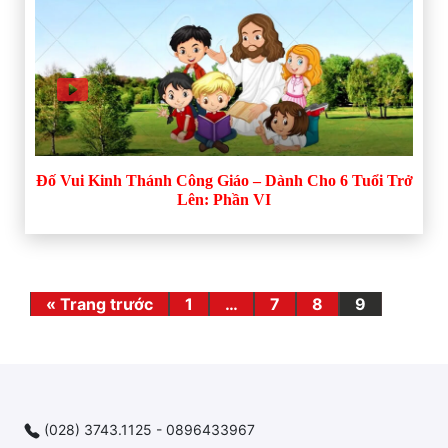
Đố Vui Kinh Thánh Công Giáo – Dành Cho 6 Tuổi Trở
Lên: Phần VI
« Trang trước
1
…
7
8
9
(028) 3743.1125 - 0896433967