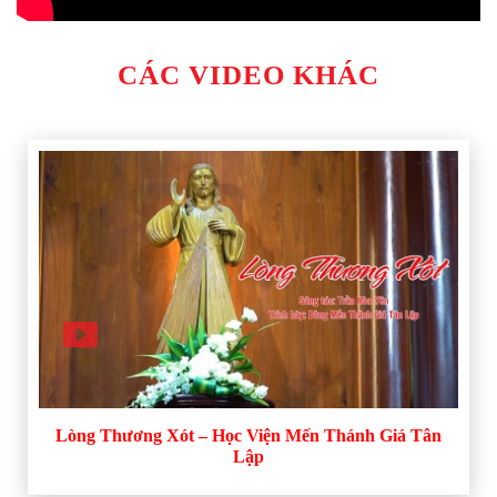
CÁC VIDEO KHÁC
Lòng Thương Xót – Học Viện Mến Thánh Giá Tân
Lập