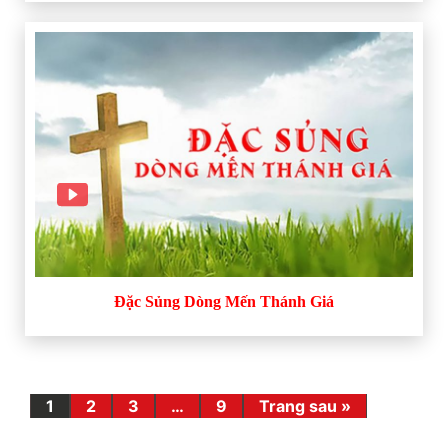
Đặc Sủng Dòng Mến Thánh Giá
1
2
3
…
9
Trang sau »