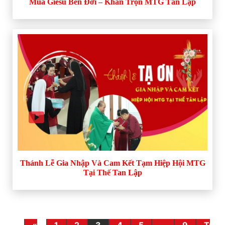
Múa Giêsu Bên Đời – Khấn Trọn MTG Tân Lập
Thánh Lễ Gia Nhập Và Cam Kết Tạm Hiệp Hội MTG
Tại Thế Tan Lập
«
1
2
3
4
5
…
9
Tran