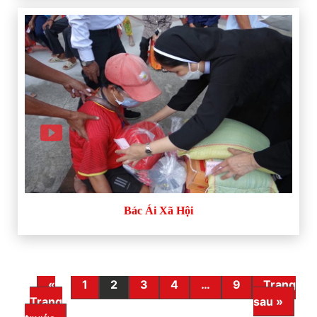
Bác Ái Xã Hội
«
1
2
3
4
…
9
Trang
Trang
sau »