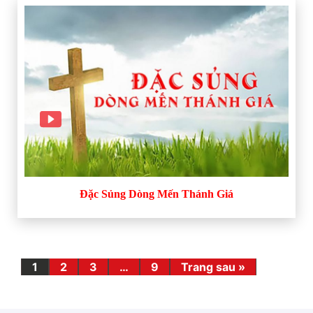
Đặc Sủng Dòng Mến Thánh Giá
1
2
3
…
9
Trang sau »