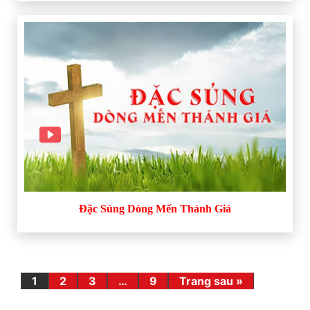
Đặc Sủng Dòng Mến Thánh Giá
1
2
3
…
9
Trang sau »