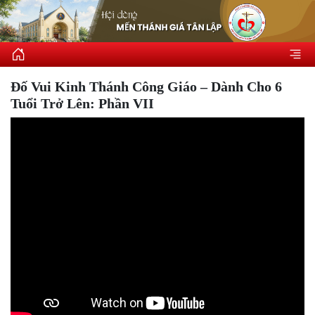
Đố Vui Kinh Thánh Công Giáo – Dành Cho 6
Tuổi Trở Lên: Phần VII